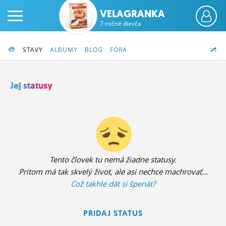
VELAGRANKA
7-ročné dievča
STAVY
ALBUMY
BLOG
FÓRA
Jej statusy
PRIHLÁS SA
ČINŽIAK
FÓRUM
Tento človek tu nemá žiadne statusy.
Pritom má tak skvelý život, ale asi nechce machrovať...
STATUSY
Což takhle dát si špenát?
BLOGY
PRIDAJ STATUS
OBRÁZKY