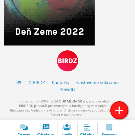
BIRDZ
O BIRDZ
Kontakty
Nastavenia súkromia
Pravidlá
Copyright © 2000 - 2024
OUR MEDIA SR a.s.
a
autori
obsahu.
BIRDZ.SK je portál pre tvorivých a inteligentných mladých ľudí.
Birdzuješ cez Android na Android. Birdz je slovenský produkt. Vytvorené s
láskou ♥ na Slovensku.