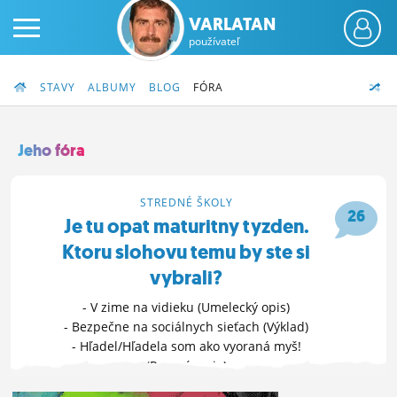
VARLATAN
používateľ
STAVY
ALBUMY
BLOG
FÓRA
Jeho fóra
PRIHLÁS SA
STREDNÉ ŠKOLY
26
Je tu opat maturitny tyzden.
ČINŽIAK
Ktoru slohovu temu by ste si
FÓRUM
vybrali?
STATUSY
- V zime na vidieku (Umelecký opis)
- Bezpečne na sociálnych sieťach (Výklad)
BLOGY
- Hľadel/Hľadela som ako vyoraná myš!
(Rozprávanie)
OBRÁZKY
ĎALŠIE MOŽNOSTI »