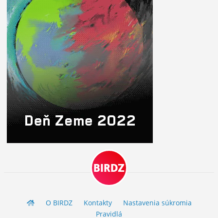
ĽUDIA
15. 3. 2023 09:54
MÔJ PROFIL
NASTAVENIA
ROLETA
BIRDZ
O BIRDZ
Kontakty
Nastavenia súkromia
Pravidlá