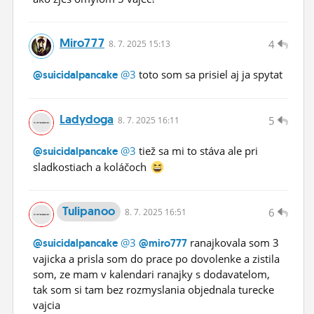
Miro777
4
8.
7.
2025 15:13
@3
toto som sa prisiel aj ja spytat
@suicidalpancake
Ladydoga
5
8.
7.
2025 16:11
@3
tiež sa mi to stáva ale pri
@suicidalpancake
sladkostiach a koláčoch
Tulipanoo
6
8.
7.
2025 16:51
@3
ranajkovala som 3
@suicidalpancake
@miro777
vajicka a prisla som do prace po dovolenke a zistila
som, ze mam v kalendari ranajky s dodavatelom,
tak som si tam bez rozmyslania objednala turecke
vajcia