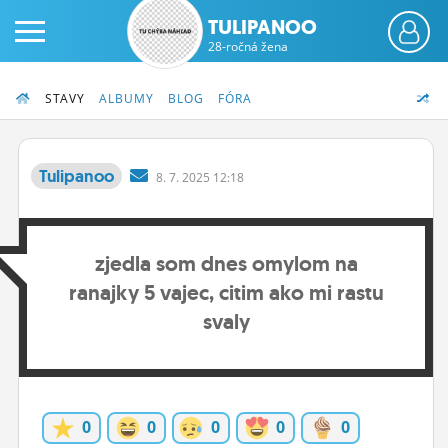
TULIPANOO
28-ročná žena
STAVY
ALBUMY
BLOG
FÓRA
Tulipanoo
8.
7.
2025 12:18
PRIHLÁS SA
zjedla som dnes omylom na
ČINŽIAK
ranajky 5 vajec, citim ako mi rastu
FÓRUM
svaly
STATUSY
BLOGY
0
0
0
0
0
OBRÁZKY