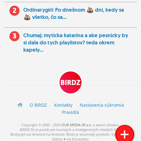
2
Ordinarygirl: Po dnešnom
dni, kedy sa
všetko, čo sa...
3
Chumaj: myticka katarina a ake pesnicky by
si dala do tych playlistov? teda okrem
kapely...
BIRDZ
O BIRDZ
Kontakty
Nastavenia súkromia
Pravidlá
Copyright © 2000 - 2024
OUR MEDIA SR a.s.
a
autori
obsahu.
BIRDZ.SK je portál pre tvorivých a inteligentných mladých ľudí.
Birdzuješ cez Android na Android. Birdz je slovenský produkt. Vytvorené s
láskou ♥ na Slovensku.