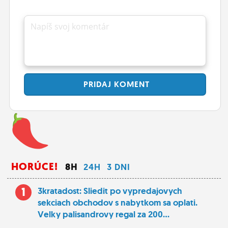
Napíš svoj komentár
PRIDAJ
KOMENT
HORÚCE!
8H
24H
3 DNI
1
3kratadost: Sliedit po vypredajovych
sekciach obchodov s nabytkom sa oplati.
Velky palisandrovy regal za 200...