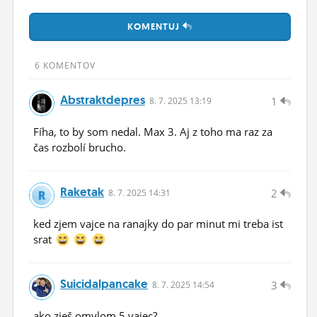
ĽUDIA
KOMENTUJ
MÔJ PROFIL
6 KOMENTOV
NASTAVENIA
Abstraktdepres
1
8.
7.
2025 13:19
ROLETA
Fíha, to by som nedal. Max 3. Aj z toho ma raz za
čas rozbolí brucho.
Raketak
2
8.
7.
2025 14:31
ked zjem vajce na ranajky do par minut mi treba ist
srat
Suicidalpancake
3
8.
7.
2025 14:54
ako zješ omylom 5 vajec?