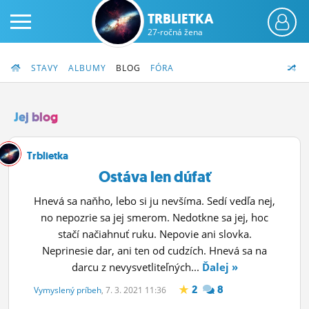
TRBLIETKA
27-ročná žena
STAVY
ALBUMY
BLOG
FÓRA
Jej blog
PRIHLÁS SA
Trblietka
Ostáva len dúfať
ČINŽIAK
Hnevá sa naňho, lebo si ju nevšíma. Sedí vedľa nej,
FÓRUM
no nepozrie sa jej smerom. Nedotkne sa jej, hoc
stačí načiahnuť ruku. Nepovie ani slovka.
STATUSY
Neprinesie dar, ani ten od cudzích. Hnevá sa na
darcu z nevysvetliteľných...
Ďalej »
BLOGY
2
8
Vymyslený príbeh
, 7. 3. 2021 11:36
OBRÁZKY