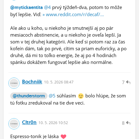
@4
prvý týždeň-dva, potom to môže
@mytickaentita
byť lepšie. Viď:
» www.reddit.com/r/decaf/...
Ale ako u koho, u niekoho je smutnejší aj po pár
mesiacoch abstinencie, a u niekoho je oveľa lepší. Ja
som v tej druhej kategórii. Ale keď si potom raz za čas
kofeín dám, tak po prvé, cítim sa priam euforicky, a po
druhé, dá mi to toľko energie, že aj po 4 hodinách
spánku dokážem fungovať lepšie ako normálne.
Bochniik
7
10.
5.
2026 08:47
@5
súhlasím
bolo hlúpe, že som
@thunderstorm
tú fotku zredukoval na tie dve veci.
Cltr0n
8
10.
5.
2026 10:52
Espresso-tonik je láska