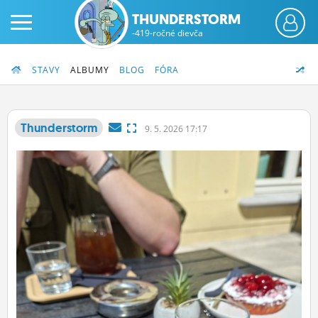
THUNDERSTORM
-419-ročné dievča
STAVY
ALBUMY
BLOG
FÓRA
Thunderstorm
9.
5.
2026 17:17
PRIHLÁS SA
ČINŽIAK
FÓRUM
STATUSY
BLOGY
OBRÁZKY