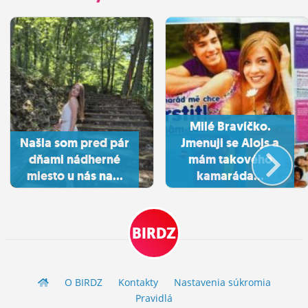
Milé Bravíčko.
Našla som pred pár
Jmenuji se Alojs a
dňami nádherné
mám takového
miesto u nás na...
kamaráda...
BIRDZ
O BIRDZ
Kontakty
Nastavenia súkromia
Pravidlá