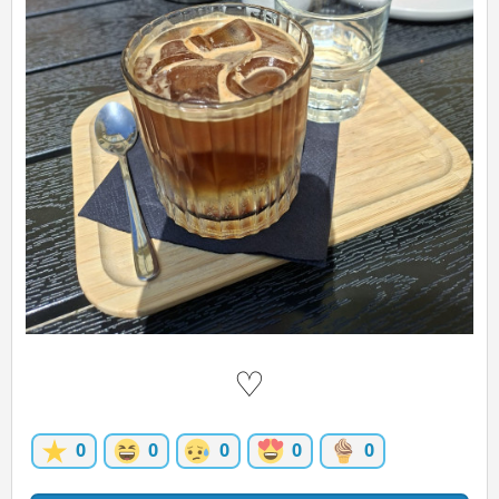
ĽUDIA
MÔJ PROFIL
NASTAVENIA
ROLETA
♡
0
0
0
0
0