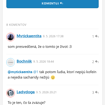
KOMENTUJ
8 KOMENTOV
Mytickaentita
1
9.
5.
2026 17:38
som presvedčená, že o tomto je život :3
Bochniik
2
9.
5.
2026 18:44
@1
tak potom ľudia, ktorí nepijú kofeín
@mytickaentita
a nejedia sacharidy nežijú
Ladydoga
3
9.
5.
2026 20:21
To je ten, čo ťa zväzuje?