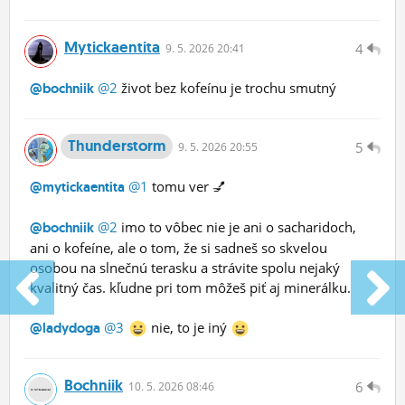
Mytickaentita
4
9.
5.
2026 20:41
@2
život bez kofeínu je trochu smutný
@bochniik
Thunderstorm
5
9.
5.
2026 20:55
@1
tomu ver 💅
@mytickaentita
@2
imo to vôbec nie je ani o sacharidoch,
@bochniik
ani o kofeíne, ale o tom, že si sadneš so skvelou
osobou na slnečnú terasku a strávite spolu nejaký
kvalitný čas. kľudne pri tom môžeš piť aj minerálku.
@3
nie, to je iný
@ladydoga
Bochniik
6
10.
5.
2026 08:46