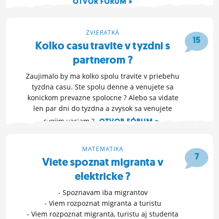
OTVOR FÓRUM »
9. 6. 2021 11:29
ZVIERATKÁ
15
Kolko casu travite v tyzdni s
partnerom ?
Zaujimalo by ma kolko spolu travite v priebehu
tyzdna casu. Ste spolu denne a venujete sa
konickom prevazne spolocne ? Alebo sa vidate
len par dni do tyzdna a zvysok sa venujete
svojim veciam ?
OTVOR FÓRUM »
5. 8. 2020 11:32
MATEMATIKA
7
Viete spoznat migranta v
elektricke ?
- Spoznavam iba migrantov
- Viem rozpoznat migranta a turistu
- Viem rozpoznat migranta, turistu aj studenta