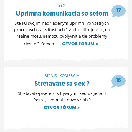
SEX
ĽUDIA
17
Uprimna komunikacia so sefom
MÔJ PROFIL
Ste ku svojim nadriadenym uprimni vo vsetkych
pracovnych zalezitostiach ? Alebo filtrujete to, co
NASTAVENIA
realne mozu/nemozu ovplyvnit a tie problemy
ROLETA
riesite ? Koment...
OTVOR FÓRUM »
19. 4. 2022 15:22
BIZNIS, KOMERCIA
16
Stretavate sa s ex ?
Stretavate/pisete si s byvalymi, ked uz je po ?
Resp. , ked mate novy vztah ?
OTVOR FÓRUM »
16. 1. 2022 19:07