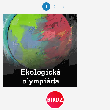
1
2
»
BIRDZ