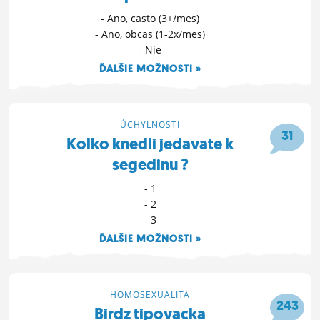
- Ano, casto (3+/mes)
- Ano, obcas (1-2x/mes)
- Nie
ĎALŠIE MOŽNOSTI »
21. 5. 2019 18:49
ÚCHYLNOSTI
31
Kolko knedli jedavate k
segedinu ?
- 1
- 2
- 3
ĎALŠIE MOŽNOSTI »
10. 5. 2019 15:09
HOMOSEXUALITA
243
Birdz tipovacka