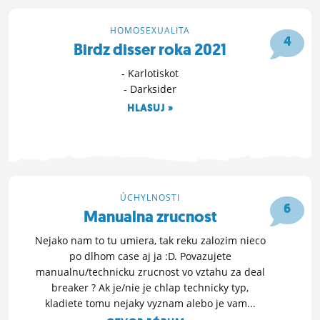
HOMOSEXUALITA
4
Birdz disser roka 2021
- Karlotiskot
- Darksider
HLASUJ »
8. 12. 2021 13:57
ÚCHYLNOSTI
6
Manualna zrucnost
Nejako nam to tu umiera, tak reku zalozim nieco
po dlhom case aj ja :D. Povazujete
manualnu/technicku zrucnost vo vztahu za deal
breaker ? Ak je/nie je chlap technicky typ,
kladiete tomu nejaky vyznam alebo je vam...