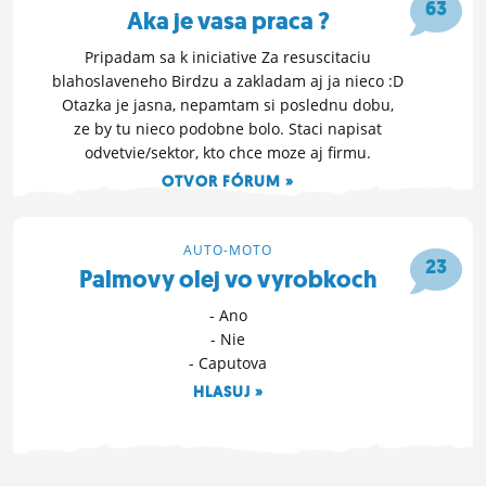
63
Aka je vasa praca ?
Pripadam sa k iniciative Za resuscitaciu
blahoslaveneho Birdzu a zakladam aj ja nieco :D
Otazka je jasna, nepamtam si poslednu dobu,
ze by tu nieco podobne bolo. Staci napisat
odvetvie/sektor, kto chce moze aj firmu.
OTVOR FÓRUM »
30. 4. 2019 11:55
AUTO-MOTO
23
Palmovy olej vo vyrobkoch
- Ano
- Nie
- Caputova
HLASUJ »
27. 3. 2019 18:08