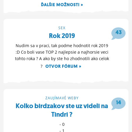
ĎALŠIE MOŽNOSTI »
23. 2. 2020 16:01
SEX
43
Rok 2019
Nudim sa v praci, tak podme hodnotit rok 2019
:D Co boli vase TOP 2 najlepsie a najhorsie veci
tohto roka ? A ako by ste ho zhodnotili ako celok
?
OTVOR FÓRUM »
20. 12. 2019 16:40
ZAUJÍMAVÉ WEBY
14
Kolko birdzakov ste uz videli na
Tindri ?
- 0
- 1