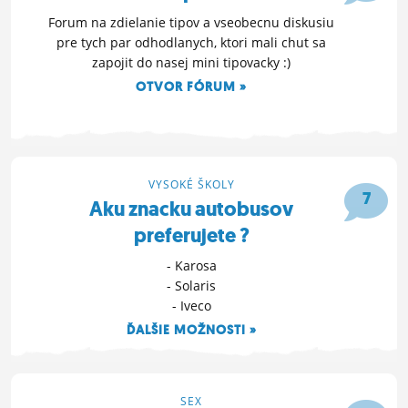
Forum na zdielanie tipov a vseobecnu diskusiu
pre tych par odhodlanych, ktori mali chut sa
zapojit do nasej mini tipovacky :)
OTVOR FÓRUM »
9. 5. 2019 09:34
VYSOKÉ ŠKOLY
7
Aku znacku autobusov
preferujete ?
- Karosa
- Solaris
- Iveco
ĎALŠIE MOŽNOSTI »
30. 4. 2019 22:20
SEX