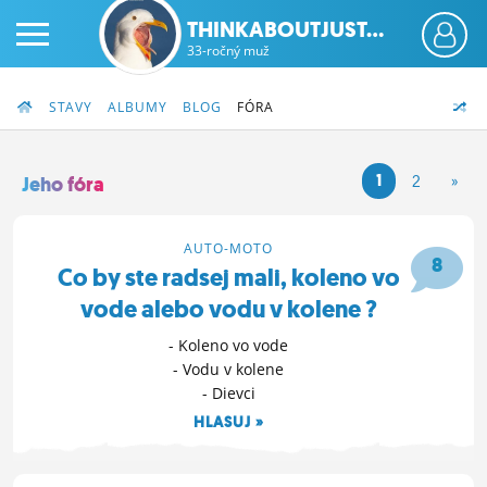
THINKABOUTJUST...
33-ročný muž
STAVY
ALBUMY
BLOG
FÓRA
1
2
»
Jeho fóra
PRIHLÁS SA
AUTO-MOTO
8
Co by ste radsej mali, koleno vo
ČINŽIAK
vode alebo vodu v kolene ?
FÓRUM
- Koleno vo vode
- Vodu v kolene
STATUSY
- Dievci
BLOGY
HLASUJ »
20. 5. 2022 20:32
OBRÁZKY