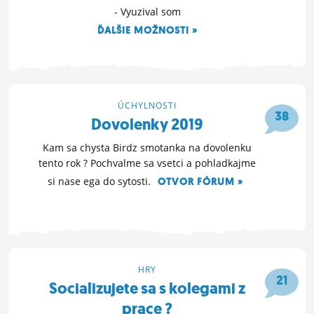
- Vyuzival som
ĎALŠIE MOŽNOSTI »
28. 5. 2019 09:27
ÚCHYLNOSTI
38
Dovolenky 2019
Kam sa chysta Birdz smotanka na dovolenku
tento rok ? Pochvalme sa vsetci a pohladkajme
si nase ega do sytosti.
OTVOR FÓRUM »
22. 5. 2019 13:59
HRY
21
Socializujete sa s kolegami z
prace ?