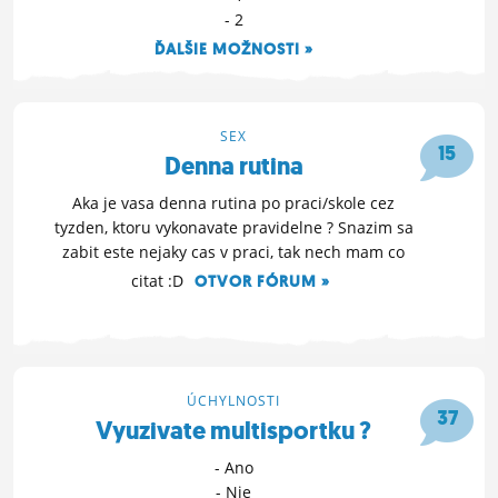
- 2
ĎALŠIE MOŽNOSTI »
31. 8. 2019 10:10
SEX
15
Denna rutina
Aka je vasa denna rutina po praci/skole cez
tyzden, ktoru vykonavate pravidelne ? Snazim sa
zabit este nejaky cas v praci, tak nech mam co
citat :D
OTVOR FÓRUM »
30. 5. 2019 17:16
ÚCHYLNOSTI
37
Vyuzivate multisportku ?
- Ano
- Nie