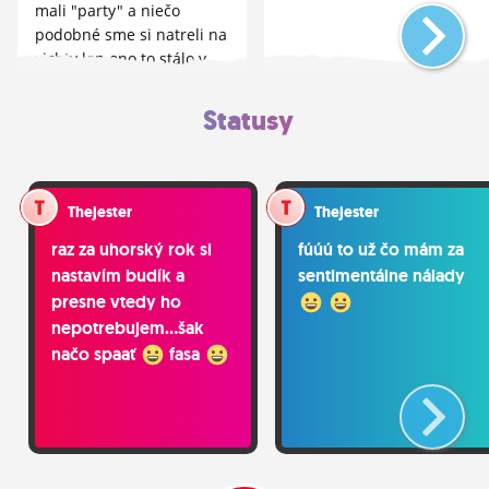
mali "party" a niečo
podobné sme si natreli na
xichty len ono to stálo v
skrinke asi 2 roky...
Statusy
Thejester
Thejester
raz za uhorský rok si
fúúú to už čo mám za
nastavím budík a
sentimentálne nálady
presne vtedy ho
nepotrebujem...šak
načo spaať
fasa