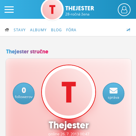
THEJESTER
28-ročná žena
STAVY
ALBUMY
BLOG
FÓRA
Thejester stručne
PRIHLÁS SA
ČINŽIAK
0
FÓRUM
followerov
správa
STATUSY
BLOGY
Thejester
OBRÁZKY
online 26.
7.
2013 00:47