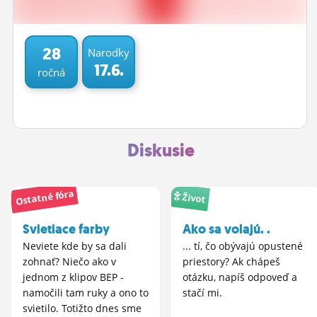
ĽUDIA
MÔJ PROFIL
28
Narodky
17.6.
ročná
NASTAVENIA
ROLETA
Diskusie
Ostatné fóra
Život
Svietiace farby
Ako sa volajú. .
Neviete kde by sa dali
... tí, čo obývajú opustené
zohnať? Niečo ako v
priestory? Ak chápeš
jednom z klipov BEP -
otázku, napíš odpoveď a
namočili tam ruky a ono to
stačí mi.
svietilo. Totižto dnes sme