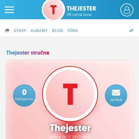
THEJESTER
28-ročná žena
STAVY
ALBUMY
BLOG
FÓRA
Thejester stručne
PRIHLÁS SA
ČINŽIAK
0
FÓRUM
followerov
správa
STATUSY
BLOGY
Thejester
OBRÁZKY
online 26.
7.
2013 00:47