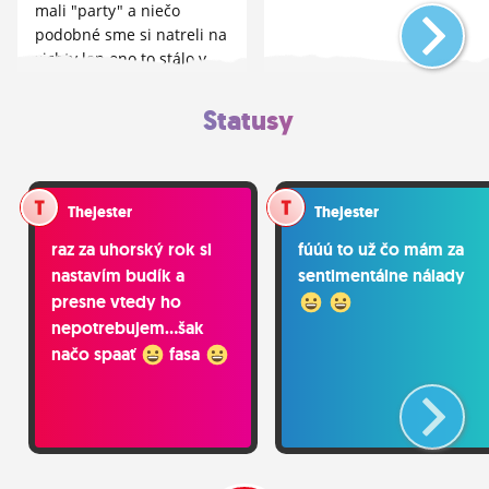
mali "party" a niečo
podobné sme si natreli na
xichty len ono to stálo v
skrinke asi 2 roky...
Statusy
Thejester
Thejester
raz za uhorský rok si
fúúú to už čo mám za
nastavím budík a
sentimentálne nálady
presne vtedy ho
nepotrebujem...šak
načo spaať
fasa