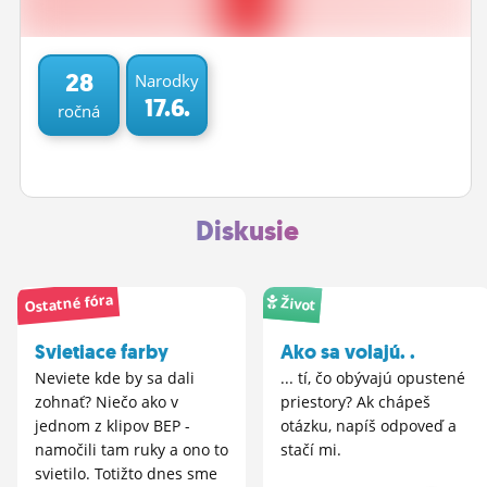
ĽUDIA
MÔJ PROFIL
28
Narodky
17.6.
ročná
NASTAVENIA
ROLETA
Diskusie
Ostatné fóra
Život
Svietiace farby
Ako sa volajú. .
Neviete kde by sa dali
... tí, čo obývajú opustené
zohnať? Niečo ako v
priestory? Ak chápeš
jednom z klipov BEP -
otázku, napíš odpoveď a
namočili tam ruky a ono to
stačí mi.
svietilo. Totižto dnes sme