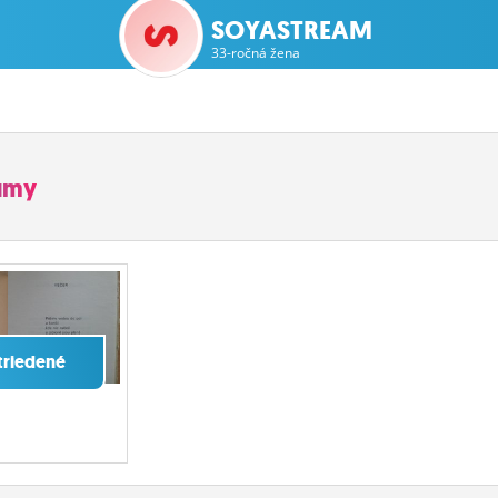
SOYASTREAM
33-ročná žena
bumy
triedené