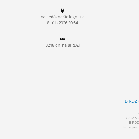
ĽUDIA
najnedávnejšie lognutie
MÔJ PROFIL
8.
júla
2026 20:54
NASTAVENIA
ROLETA
3218 dní na BIRDZi
BIRDZ
BIRDZ.SK 
BIRDZ 
Birdzuješ 