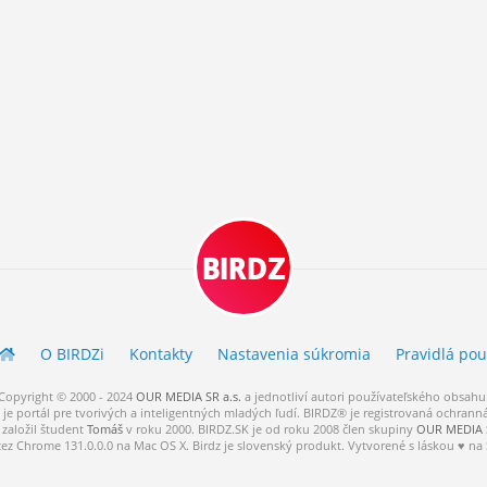
BIRDZ
O BIRDZ
i
Kontakty
Nastavenia súkromia
Pravidlá
pou
Copyright © 2000 - 2024
OUR MEDIA SR a.s.
a
jednotliví
autori
používateľského
obsahu
je portál pre tvorivých a inteligentných mladých ľudí.
BIRDZ® je registrovaná ochrann
založil študent
Tomáš
v roku 2000. BIRDZ.SK je od roku 2008 člen skupiny
OUR MEDIA S
cez Chrome 131.0.0.0 na Mac OS X. Birdz je slovenský produkt. Vytvorené s láskou ♥ na