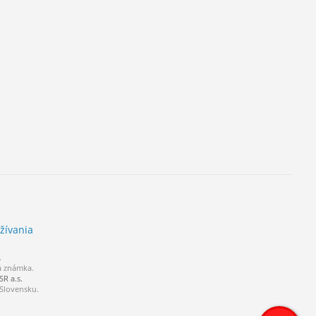
žívania
.
á známka.
R a.s.
 Slovensku.