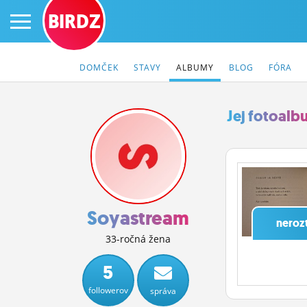
BIRDZ
DOMČEK
STAVY
ALBUMY
BLOG
FÓRA
Jej fotoal
PRIHLÁS SA
ČINŽIAK
FÓRUM
Soyastream
neroz
STATUSY
33-ročná žena
BLOGY
5
followerov
správa
OBRÁZKY