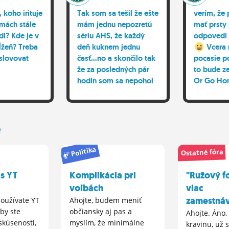
 koho irituje
Tak som sa tešil že ešte
verím, že
amách stále
mám jednu nepozretú
mať prsty 
ídl? Kde je v
sériu AHS, že každý
odpovedi 
ĺžeň? Treba
deň kuknem jednu
Vcera 
yslovovat
časť...no a skončilo tak
pocasie p
že za posledných pár
to bude z
hodín som sa nepohol
Or Go H
od notebooku a mám
pred sebou už len 2
časti, tiež sa za takéto
e
momenty neznášate?
Politika
Ostatné fóra
 s YT
Komplikácia pri
"Ružový f
voľbách
viac
zamestnáv
používate YT
Ahojte, budem meniť
 by ste
občiansky aj pas a
Ahojte. Áno,
skúsenosti,
myslím, že minimálne
kravinu, už s