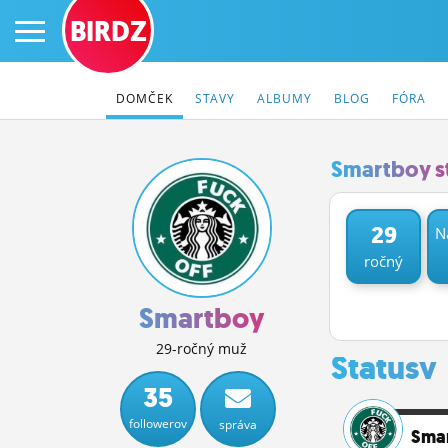
BIRDZ
DOMČEK
STAVY
ALBUMY
BLOG
FÓRA
Smartboy s
PRIHLÁS SA
29
N
ročný
ČINŽIAK
FÓRUM
Smartboy
STATUSY
29-ročný muž
Statusy
BLOGY
35
followerov
správa
OBRÁZKY
Sma