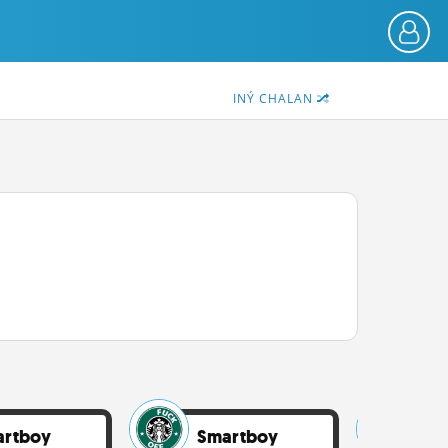
INÝ CHALAN
artboy
Smartboy
Sm