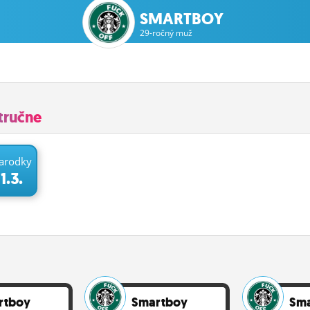
SMARTBOY
29-ročný muž
tručne
arodky
1.3.
rtboy
Smartboy
Sm