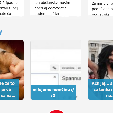
? Prípadne
ten občiansky musím
Za minulý r
zali z inej
hneď aj odovzdať a
podpísané p
máte čo
budem mať len
poplatníka -
ko to
náhradný doklad (bez
formulár" až
ve s tou
fotky), viete niekto, či je
rôznych
y
?
možné voliť aj s týmto
zamestnavate
dokladom? 2. otázka
komente. .
mojich komplikácií...
e že to
Ach jaj... 
 prvú
milujeme nemčinu :/
sa tento r
sa na...
:D
na.