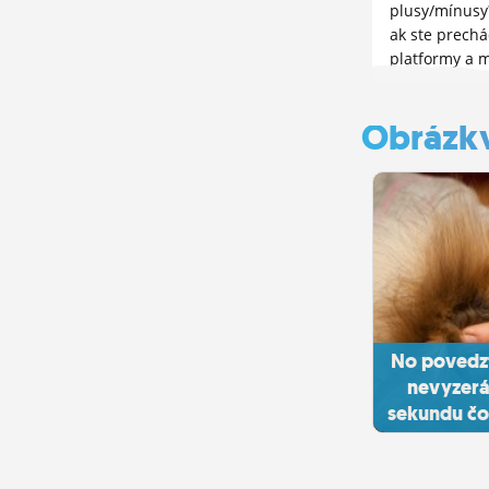
plusy/mínusy
ak ste prechád
platformy a 
porovnávať, a
hodnotíte prá
Obrázk
inou službou
No povedzt
nevyzerá
sekundu čo 