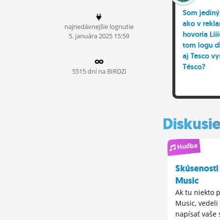
ĽUDIA
Som jediný,
ako v rekl
najnedávnejšie lognutie
MÔJ PROFIL
hovoria Líí
5.
januára
2025 15:59
tom logu d
NASTAVENIA
aj Tesco v
Tésco?
ROLETA
5515 dní na BIRDZi
Diskusi
Hudba
Skúsenosti
Music
Ak tu niekto 
Music, vedeli
napísať vaše 