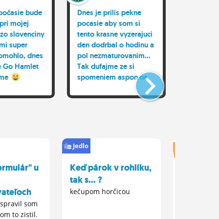
 počasie bude
Dnes je prilis pekne
ešte niek
pri mojej
pocasie aby som si
učenie ce
zo slovenciny
tento krasne vyzerajuci
akademic
mi super
den dodrbal o hodinu a
že áno, 
omohlo, dnes
pol nezmaturovanim...
upokojiť 
e Go Hamlet
Tak dufajme ze si
som jedi
ome
spomeniem aspon na
tomu ven
zakladne veci ze co su
asi tak 
aktiva a pasiva
D
deň
Vysoké ško
Jedlo
ormulár" u
Keď párok v rohlíku,
Kedy ste 
tak s... ?
na vysok
ateľoch
kečupom horčicou
hneď po sk
strednej ro
 spravil som
strednej 2 
om to zistil.