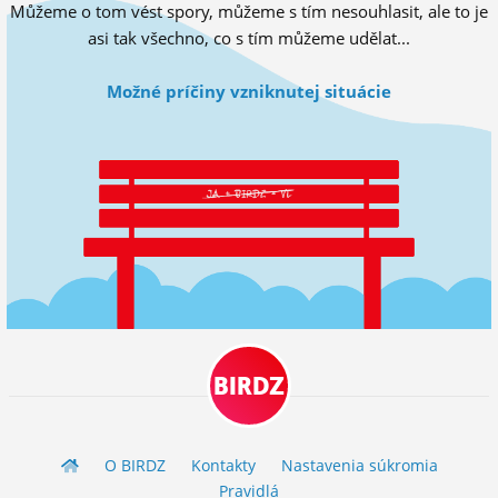
Můžeme o tom vést spory, můžeme s tím nesouhlasit, ale to je
ĽUDIA
asi tak všechno, co s tím můžeme udělat...
MÔJ PROFIL
Možné príčiny vzniknutej situácie
NASTAVENIA
ROLETA
BIRDZ
O BIRDZ
Kontakty
Nastavenia súkromia
Pravidlá