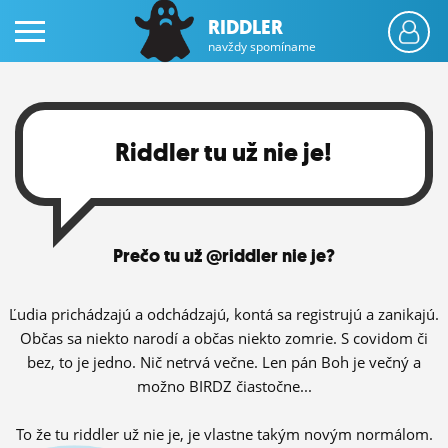
RIDDLER
navždy spomíname
Riddler tu už nie je!
PRIHLÁS SA
Prečo tu už @riddler nie je?
ČINŽIAK
FÓRUM
Ľudia prichádzajú a odchádzajú, kontá sa registrujú a zanikajú.
Občas sa niekto narodí a občas niekto zomrie. S covidom či
STATUSY
bez, to je jedno. Nič netrvá večne. Len pán Boh je večný a
možno BIRDZ čiastočne...
BLOGY
OBRÁZKY
To že tu riddler už nie je, je vlastne takým novým normálom.