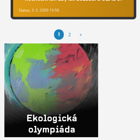
Status
, 3. 5. 2009 19:58
1
2
»