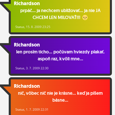
Richardson
prpáč... ja nechcem ubližovať... ja nie JA
CHCEM LEN MILOVAŤ!!!
Status
, 15. 8. 2009 23:25
Richardson
len prosím ticho... počúvam hviezdy plakať.
aspoň raz, kvôli mne...
Status
, 3. 7. 2009 22:30
Richardson
nič, vôbec nič nie je krásne... keď ja píšem
básne...
Status
, 1. 7. 2009 22:31