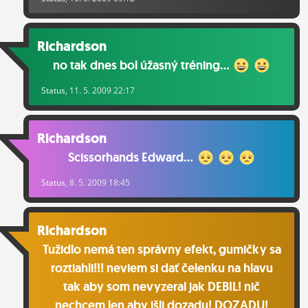
Richardson
no tak dnes bol úžasný tréning...
Status
, 11. 5. 2009 22:17
Richardson
Scissorhands Edward...
Status
, 8. 5. 2009 18:45
Richardson
Tužidlo nemá ten správny efekt, gumičky sa
roztiahli!!! neviem si dať čelenku na hlavu
tak aby som nevyzeral jak DEBIL! nič
nechcem len aby išli dozadu! DOZADU!