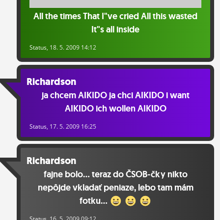
All the times That I"ve cried All this wasted
It"s all inside
Status
, 18. 5. 2009 14:12
Richardson
ja chcem AIKIDO ja chci AIKIDO i want
AIKIDO ich wollen AIKIDO
Status
, 17. 5. 2009 16:25
Richardson
fajne bolo... teraz do ČSOB-čky nikto
nepôjde vkladať peniaze, lebo tam mám
fotku...
Status
, 16. 5. 2009 09:12