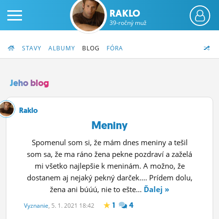
RAKLO
39-ročný muž
STAVY
ALBUMY
BLOG
FÓRA
Jeho blog
PRIHLÁS SA
Raklo
Meniny
ČINŽIAK
Spomenul som si, že mám dnes meniny a tešil
FÓRUM
som sa, že ma ráno žena pekne pozdraví a zaželá
mi všetko najlepšie k meninám. A možno, že
STATUSY
dostanem aj nejaký pekný darček.... Prídem dolu,
žena ani búúú, nie to ešte...
Ďalej »
BLOGY
1
4
Vyznanie
, 5. 1. 2021 18:42
OBRÁZKY