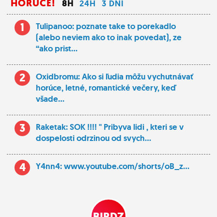
HORÚCE!
8H
24H
3 DNI
1
Tulipanoo: poznate take to porekadlo
(alebo neviem ako to inak povedat), ze
“ako prist...
2
Oxidbromu: Ako si ľudia môžu vychutnávať
horúce, letné, romantické večery, keď
všade...
3
Raketak: SOK !!!! " Pribyva lidi , kteri se v
dospelosti odrzinou od svych...
4
Y4nn4: www.youtube.com/shorts/oB_z...
BIRDZ