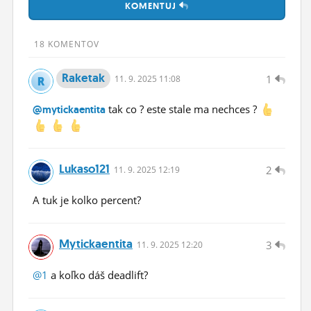
KOMENTUJ
ĽUDIA
MÔJ PROFIL
18 KOMENTOV
NASTAVENIA
Raketak
1
11.
9.
2025 11:08
ROLETA
tak co ? este stale ma nechces ?
@mytickaentita
Lukaso121
2
11.
9.
2025 12:19
A tuk je kolko percent?
Mytickaentita
3
11.
9.
2025 12:20
@1
a koľko dáš deadlift?