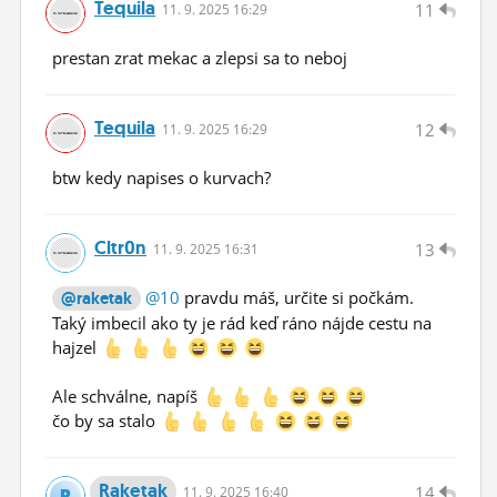
Tequila
11
11.
9.
2025 16:29
prestan zrat mekac a zlepsi sa to neboj
Tequila
12
11.
9.
2025 16:29
btw kedy napises o kurvach?
Cltr0n
13
11.
9.
2025 16:31
@10
pravdu máš, určite si počkám.
@raketak
Taký imbecil ako ty je rád keď ráno nájde cestu na
hajzel
Ale schválne, napíš
čo by sa stalo
Raketak
14
11.
9.
2025 16:40