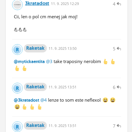
3kratadost
4
11.
9.
2025 12:29
Cii, len o pol cm menej jak moj!
💪💪💪
Raketak
5
11.
9.
2025 13:50
@3
take traposiny nerobim
@mytickaentita
Raketak
6
11.
9.
2025 13:51
@4
lenze to som este neflexol
@3kratadost
Raketak
7
11.
9.
2025 13:51