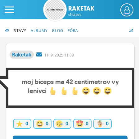
RAKETAK
chlapec
STAVY
ALBUMY
BLOG
FÓRA
Raketak
11.
9.
2025 11:08
PRIHLÁS SA
moj biceps ma 42 centimetrov vy
ČINŽIAK
lenivci
FÓRUM
STATUSY
BLOGY
0
0
0
0
0
OBRÁZKY