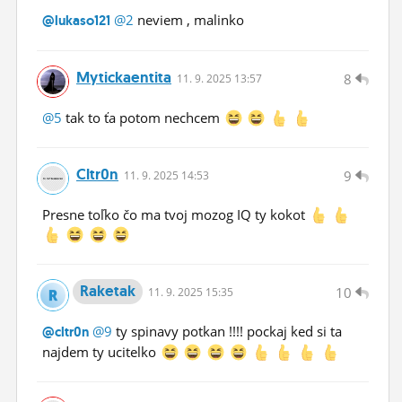
@2
neviem , malinko
@lukaso121
Mytickaentita
8
11.
9.
2025 13:57
@5
tak to ťa potom nechcem
Cltr0n
9
11.
9.
2025 14:53
Presne toľko čo ma tvoj mozog IQ ty kokot
Raketak
10
11.
9.
2025 15:35
@9
ty spinavy potkan !!!! pockaj ked si ta
@cltr0n
najdem ty ucitelko