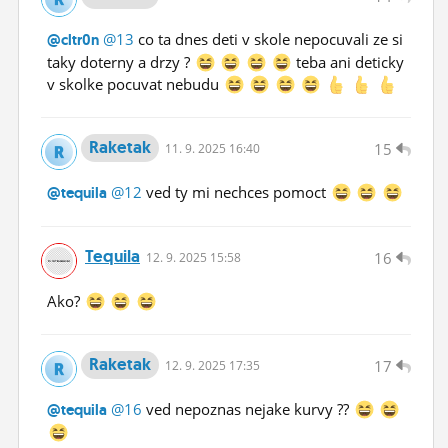
@13
co ta dnes deti v skole nepocuvali ze si
@cltr0n
taky doterny a drzy ?
teba ani deticky
v skolke pocuvat nebudu
Raketak
15
11.
9.
2025 16:40
@12
ved ty mi nechces pomoct
@tequila
Tequila
16
12.
9.
2025 15:58
Ako?
Raketak
17
12.
9.
2025 17:35
@16
ved nepoznas nejake kurvy ??
@tequila