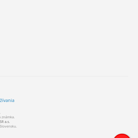
žívania
.
á známka.
R a.s.
 Slovensku.