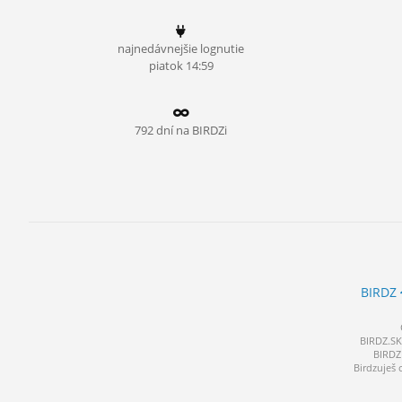
ĽUDIA
najnedávnejšie lognutie
MÔJ PROFIL
piatok 14:59
NASTAVENIA
ROLETA
792 dní na BIRDZi
BIRDZ
BIRDZ.SK 
BIRDZ 
Birdzuješ 