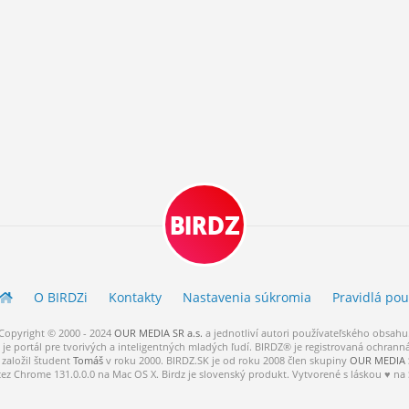
BIRDZ
O BIRDZ
i
Kontakty
Nastavenia súkromia
Pravidlá
pou
Copyright © 2000 - 2024
OUR MEDIA SR a.s.
a
jednotliví
autori
používateľského
obsahu
je portál pre tvorivých a inteligentných mladých ľudí.
BIRDZ® je registrovaná ochrann
založil študent
Tomáš
v roku 2000. BIRDZ.SK je od roku 2008 člen skupiny
OUR MEDIA S
cez Chrome 131.0.0.0 na Mac OS X. Birdz je slovenský produkt. Vytvorené s láskou ♥ na