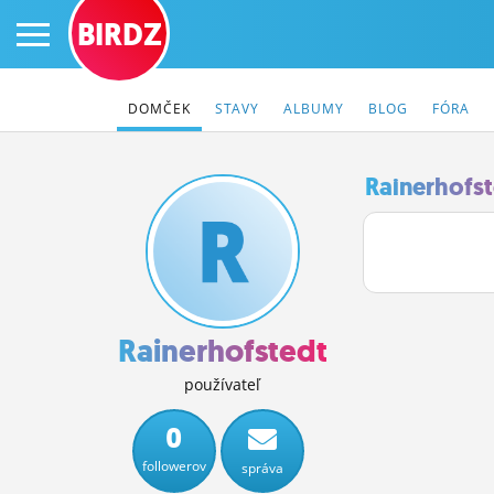
BIRDZ
DOMČEK
STAVY
ALBUMY
BLOG
FÓRA
Rainerhofst
PRIHLÁS SA
ČINŽIAK
FÓRUM
Rainerhofstedt
STATUSY
používateľ
BLOGY
0
followerov
správa
OBRÁZKY