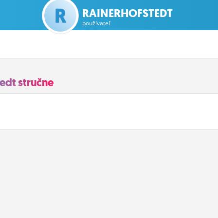
RAINERHOFSTEDT
používateľ
edt stručne