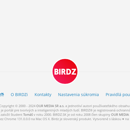
BIRDZ
O BIRDZ
i
Kontakty
Nastavenia súkromia
Pravidlá
pou
Copyright © 2000 - 2024
OUR MEDIA SR a.s.
a
jednotliví
autori
používateľského
obsahu
je portál pre tvorivých a inteligentných mladých ľudí.
BIRDZ® je registrovaná ochrann
založil študent
Tomáš
v roku 2000. BIRDZ.SK je od roku 2008 člen skupiny
OUR MEDIA S
cez Chrome 131.0.0.0 na Mac OS X. Birdz je slovenský produkt. Vytvorené s láskou ♥ na