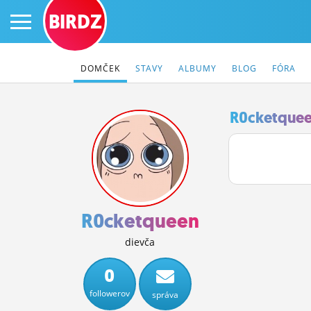
BIRDZ
DOMČEK
STAVY
ALBUMY
BLOG
FÓRA
R0cketquee
PRIHLÁS SA
ČINŽIAK
FÓRUM
R0cketqueen
STATUSY
dievča
BLOGY
0
followerov
správa
OBRÁZKY