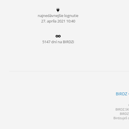
ĽUDIA
najnedávnejšie lognutie
MÔJ PROFIL
27.
apríla
2021 10:40
NASTAVENIA
ROLETA
5147 dní na BIRDZi
BIRDZ
BIRDZ.SK 
BIRDZ 
Birdzuješ 