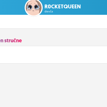
R0CKETQUEEN
dievča
n stručne