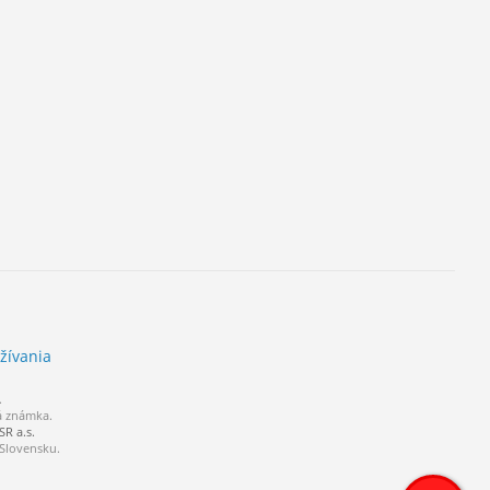
žívania
.
á známka.
R a.s.
 Slovensku.