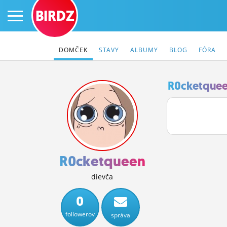
BIRDZ
DOMČEK
STAVY
ALBUMY
BLOG
FÓRA
R0cketquee
PRIHLÁS SA
ČINŽIAK
FÓRUM
R0cketqueen
STATUSY
dievča
BLOGY
0
followerov
správa
OBRÁZKY