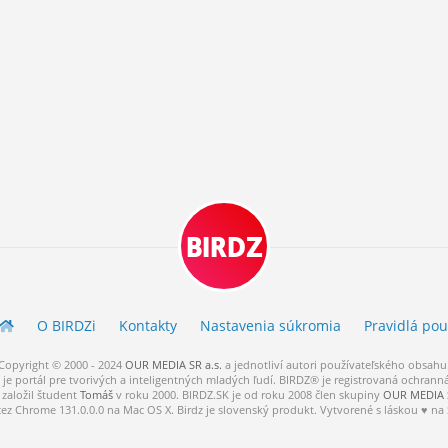
BIRDZ
O BIRDZ
i
Kontakty
Nastavenia súkromia
Pravidlá
pou
Copyright © 2000 - 2024
OUR MEDIA SR a.s.
a
jednotliví
autori
používateľského
obsahu
je portál pre tvorivých a inteligentných mladých ľudí.
BIRDZ® je registrovaná ochrann
založil študent
Tomáš
v roku 2000. BIRDZ.SK je od roku 2008 člen skupiny
OUR MEDIA S
cez Chrome 131.0.0.0 na Mac OS X. Birdz je slovenský produkt. Vytvorené s láskou ♥ na