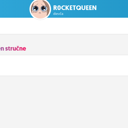
R0CKETQUEEN
dievča
n stručne