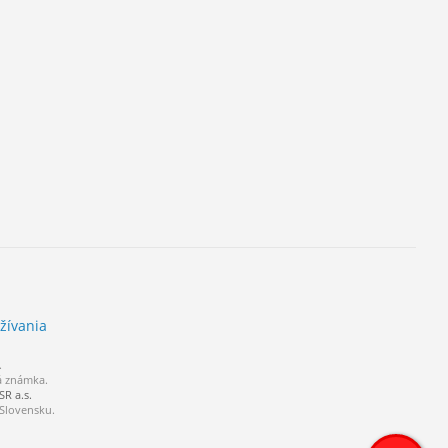
žívania
.
á známka.
R a.s.
 Slovensku.