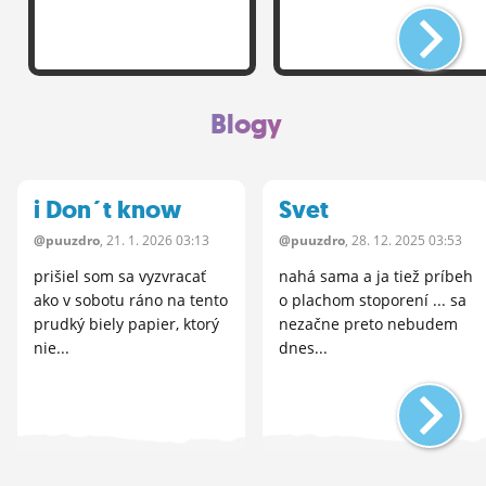
Blogy
i Don´t know
Svet
@puuzdro
, 21.
1.
2026 03:13
@puuzdro
, 28.
12.
2025 03:53
prišiel som sa vyzvracať
nahá sama a ja tiež príbeh
ako v sobotu ráno na tento
o plachom stoporení ... sa
prudký biely papier, ktorý
nezačne preto nebudem
nie...
dnes...