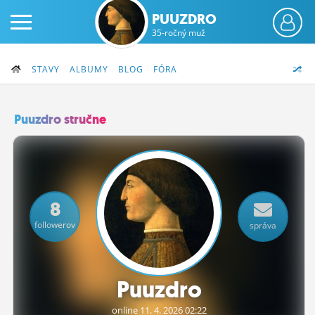
PUUZDRO
35-ročný muž
STAVY
ALBUMY
BLOG
FÓRA
Puuzdro stručne
PRIHLÁS SA
ČINŽIAK
8
FÓRUM
followerov
správa
STATUSY
BLOGY
Puuzdro
OBRÁZKY
online 11.
4.
2026 02:22