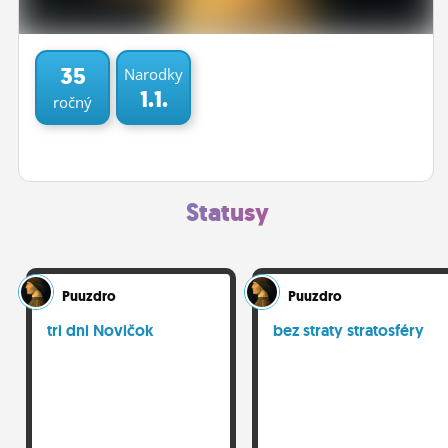
ĽUDIA
MÔJ PROFIL
35
Narodky
1.1.
ročný
NASTAVENIA
ROLETA
Statusy
Puuzdro
Puuzdro
tri dni Novičok
bez straty stratosféry