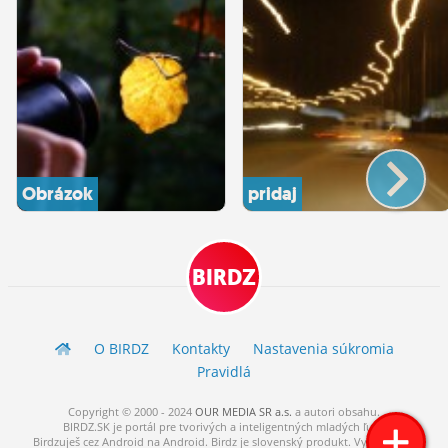
Obrázok
pridaj
BIRDZ
O BIRDZ
Kontakty
Nastavenia súkromia
Pravidlá
Copyright © 2000 - 2024
OUR MEDIA SR a.s.
a
autori
obsahu.
BIRDZ.SK je portál pre tvorivých a inteligentných mladých ľudí.
Birdzuješ cez Android na Android. Birdz je slovenský produkt. Vytvorené s