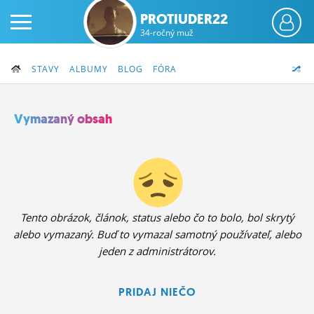
PROTIUDER22
34-ročný muž
STAVY
ALBUMY
BLOG
FÓRA
Vymazaný obsah
PRIHLÁS SA
ČINŽIAK
FÓRUM
Tento obrázok, článok, status alebo čo to bolo, bol skrytý
alebo vymazaný. Buď to vymazal samotný používateľ, alebo
STATUSY
jeden z administrátorov.
BLOGY
PRIDAJ NIEČO
OBRÁZKY