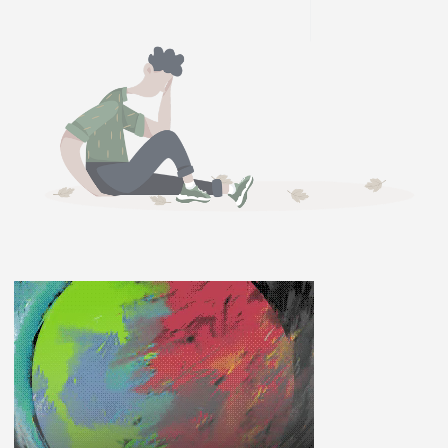
ĽUDIA
MÔJ PROFIL
NASTAVENIA
ROLETA