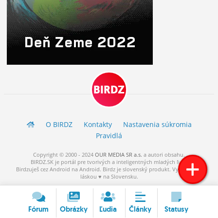
BIRDZ
O BIRDZ
Kontakty
Nastavenia súkromia
Pravidlá
Copyright © 2000 - 2024
OUR MEDIA SR a.s.
a
autori
obsahu.
BIRDZ.SK je portál pre tvorivých a inteligentných mladých ľudí.
Birdzuješ cez Android na Android. Birdz je slovenský produkt. Vytvorené s
láskou ♥ na Slovensku.
Fórum
Obrázky
Ľudia
Články
Statusy