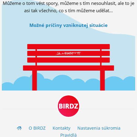
Můžeme o tom vést spory, můžeme s tím nesouhlasit, ale to je
ĽUDIA
asi tak všechno, co s tím můžeme udělat...
MÔJ PROFIL
Možné príčiny vzniknutej situácie
NASTAVENIA
ROLETA
BIRDZ
O BIRDZ
Kontakty
Nastavenia súkromia
Pravidlá