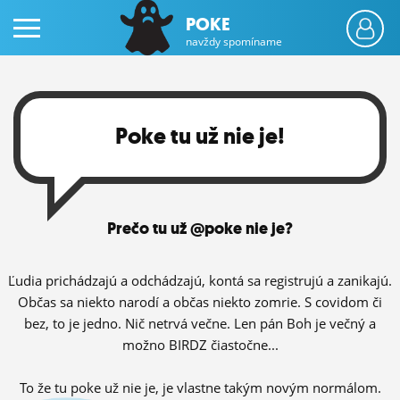
POKE
navždy spomíname
Poke tu už nie je!
PRIHLÁS SA
Prečo tu už @poke nie je?
ČINŽIAK
FÓRUM
Ľudia prichádzajú a odchádzajú, kontá sa registrujú a zanikajú.
Občas sa niekto narodí a občas niekto zomrie. S covidom či
STATUSY
bez, to je jedno. Nič netrvá večne. Len pán Boh je večný a
možno BIRDZ čiastočne...
BLOGY
OBRÁZKY
To že tu poke už nie je, je vlastne takým novým normálom.