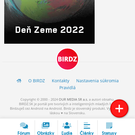
BIRDZ
O BIRDZ
Kontakty
Nastavenia súkromia
Pravidlá
Copyright © 2000 - 2024
OUR MEDIA SR a.s.
a
autori
obsahu.
BIRDZ.SK je portál pre tvorivých a inteligentných mladých ľudí.
Birdzuješ cez Android na Android. Birdz je slovenský produkt. Vytvorené s
láskou ♥ na Slovensku.
Fórum
Obrázky
Ľudia
Články
Statusy