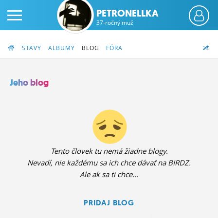
PETRONELLKA
37-ročný muž
STAVY
ALBUMY
BLOG
FÓRA
Jeho blog
PRIHLÁS SA
ČINŽIAK
FÓRUM
Tento človek tu nemá žiadne blogy.
Nevadí, nie každému sa ich chce dávať na BIRDZ.
STATUSY
Ale ak sa ti chce...
BLOGY
PRIDAJ BLOG
OBRÁZKY