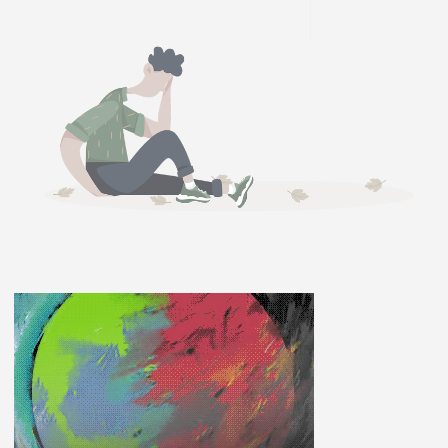
ĽUDIA
MÔJ PROFIL
NASTAVENIA
ROLETA