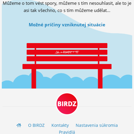
Můžeme o tom vést spory, můžeme s tím nesouhlasit, ale to je
ĽUDIA
asi tak všechno, co s tím můžeme udělat...
MÔJ PROFIL
Možné príčiny vzniknutej situácie
NASTAVENIA
ROLETA
BIRDZ
O BIRDZ
Kontakty
Nastavenia súkromia
Pravidlá