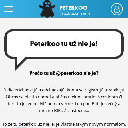
PETERKOO
navždy spomíname
Peterkoo tu už nie je!
PRIHLÁS SA
Prečo tu už @peterkoo nie je?
ČINŽIAK
FÓRUM
Ľudia prichádzajú a odchádzajú, kontá sa registrujú a zanikajú.
Občas sa niekto narodí a občas niekto zomrie. S covidom či
STATUSY
bez, to je jedno. Nič netrvá večne. Len pán Boh je večný a
možno BIRDZ čiastočne...
BLOGY
OBRÁZKY
To že tu peterkoo už nie je, je vlastne takým novým normálom.