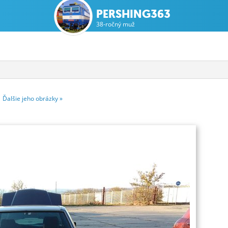
PERSHING363
38-ročný muž
6
Ďalšie
jeho
obrázky
»