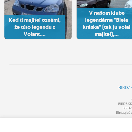
V našom klube
Keď ti majiteľ oznámi,
legendárna "Biela
že túto legendu z
kráska" (tak ju volal
Volant....
majiteľ),...
BIRDZ
BIRDZ.SK 
BIRDZ 
Birdzuješ 