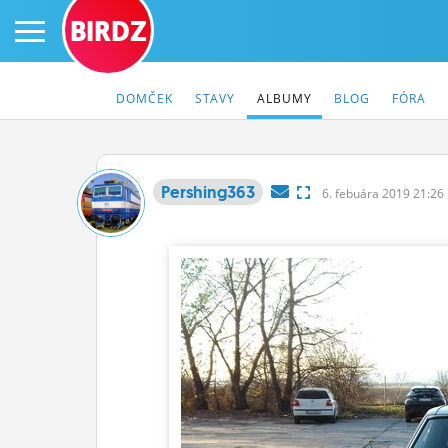
BIRDZ
DOMČEK
STAVY
ALBUMY
BLOG
FÓRA
Pershing363
6.
febuára
2019 21:2
PRIHLÁS SA
ČINŽIAK
FÓRUM
STATUSY
BLOGY
OBRÁZKY