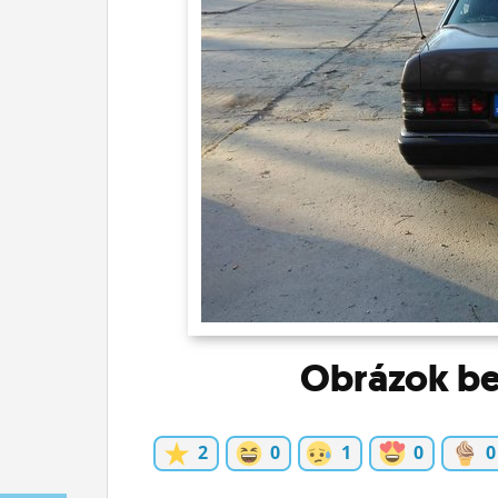
ĽUDIA
MÔJ PROFIL
NASTAVENIA
ROLETA
Obrázok be
2
0
1
0
0