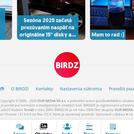
Sezóna 2025 začatá
prezúvaním naspäť na
originálne 15" disky a...
Mam to rad :)
BIRDZ
O BIRDZ
i
Kontakty
Nastavenia súkromia
Pravidlá
pou
Copyright © 2000 - 2024
OUR MEDIA SR a.s.
a
jednotliví
autori
používateľského
obsahu
je portál pre tvorivých a inteligentných mladých ľudí.
BIRDZ® je registrovaná ochrann
založil študent
Tomáš
v roku 2000. BIRDZ.SK je od roku 2008 člen skupiny
OUR MEDIA S
cez Chrome 131.0.0.0 na Mac OS X. Birdz je slovenský produkt. Vytvorené s láskou ♥ na