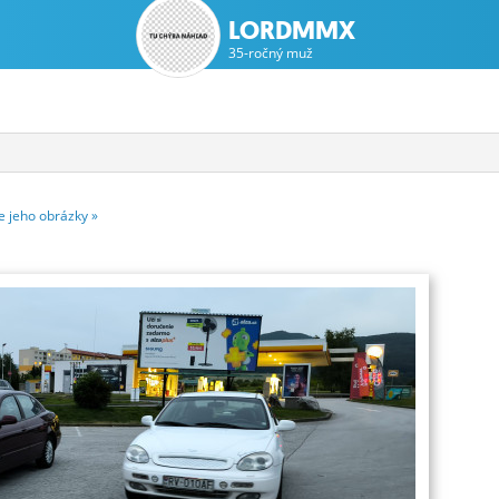
LORDMMX
35-ročný muž
ie
jeho
obrázky
»