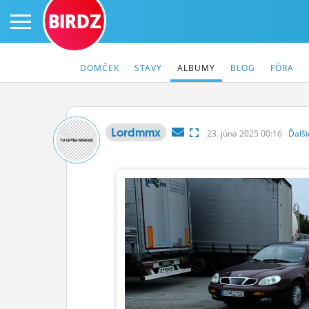
BIRDZ
DOMČEK
STAVY
ALBUMY
BLOG
FÓRA
Lordmmx
23.
júna
2025 00:16
Ďalš
PRIHLÁS SA
ČINŽIAK
FÓRUM
STATUSY
BLOGY
OBRÁZKY