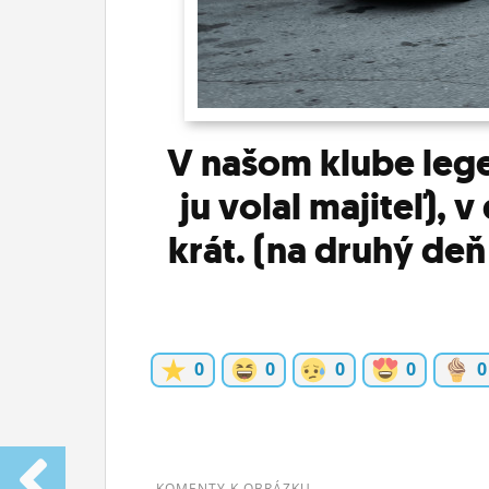
ĽUDIA
MÔJ PROFIL
NASTAVENIA
V našom klube lege
ROLETA
ju volal majiteľ), 
krát. (na druhý deň
0
0
0
0
0
KOMENTY K OBRÁZKU