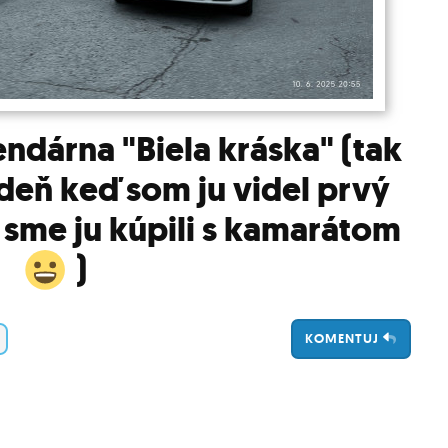
ndárna "Biela kráska" (tak
v deň keď som ju videl prvý
 sme ju kúpili s kamarátom
)
KOMENTUJ