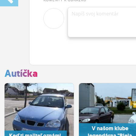
Napíš svoj komentár
Autíčka
V našom klube
Keď ti majiteľ oznámi,
legendárna "Biela