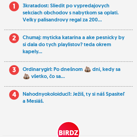
1
3kratadost: Sliedit po vypredajovych
sekciach obchodov s nabytkom sa oplati.
Velky palisandrovy regal za 200...
2
Chumaj: myticka katarina a ake pesnicky by
si dala do tych playlistov? teda okrem
kapely...
3
Ordinarygirl: Po dnešnom
dni, kedy sa
všetko, čo sa...
4
Nahodnyokoloiduci1: Ježiš, ty si náš Spasiteľ
a Mesiáš.
BIRDZ