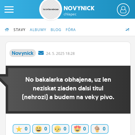
NOVYNICK
chlapec
STAVY
ALBUMY
BLOG
FÓRA
Novynick
24.
5.
2025 18:28
PRIHLÁS SA
No bakalarka obhajena, uz len
ČINŽIAK
neziskat ziaden dalsi titul
FÓRUM
(nehrozi) a budem na veky pivo.
STATUSY
BLOGY
0
0
0
0
0
OBRÁZKY