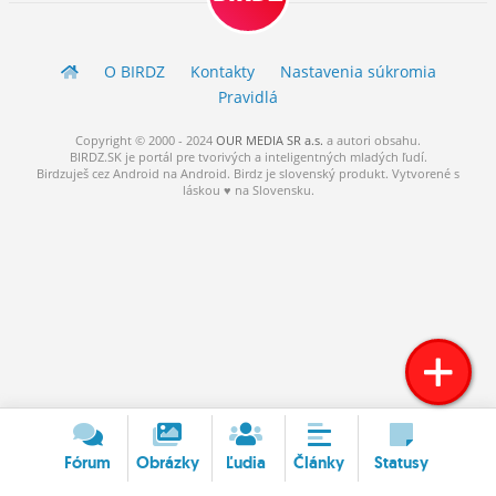
ĽUDIA
MÔJ PROFIL
O BIRDZ
Kontakty
Nastavenia súkromia
Pravidlá
NASTAVENIA
Copyright © 2000 - 2024
OUR MEDIA SR a.s.
a
autori
obsahu.
ROLETA
BIRDZ.SK je portál pre tvorivých a inteligentných mladých ľudí.
Birdzuješ cez Android na Android. Birdz je slovenský produkt. Vytvorené s
láskou ♥ na Slovensku.
Fórum
Obrázky
Ľudia
Články
Statusy