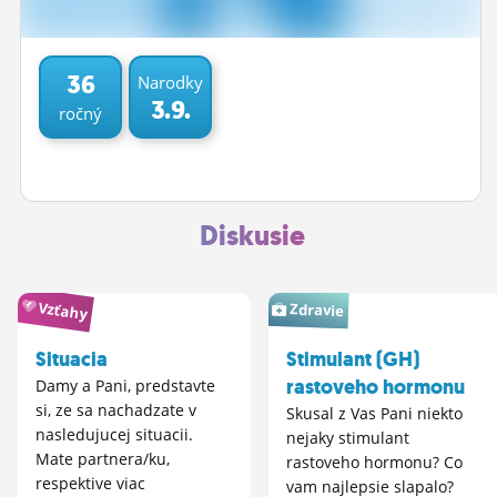
ĽUDIA
MÔJ PROFIL
36
Narodky
3.9.
ročný
NASTAVENIA
ROLETA
Diskusie
Vzťahy
Zdravie
Situacia
Stimulant (GH)
rastoveho hormonu
Damy a Pani, predstavte
si, ze sa nachadzate v
Skusal z Vas Pani niekto
nasledujucej situacii.
nejaky stimulant
Mate partnera/ku,
rastoveho hormonu? Co
respektive viac
vam najlepsie slapalo?