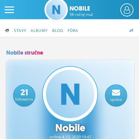
NOBILE
36-ročný muž
STAVY
ALBUMY
BLOG
FÓRA
Nobile stručne
PRIHLÁS SA
ČINŽIAK
21
FÓRUM
followerov
správa
STATUSY
BLOGY
Nobile
OBRÁZKY
online 4.
12.
2020 19:47