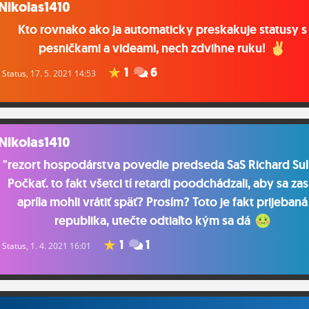
Nikolas1410
Kto rovnako ako ja automaticky preskakuje statusy s
pesničkami a videami, nech zdvihne ruku!
1
6
Status
, 17. 5. 2021 14:53
Nikolas1410
"rezort hospodárstva povedie predseda SaS Richard Sul
Počkať. to fakt všetci tí retardi poodchádzali, aby sa zas 
apríla mohli vrátiť späť? Prosím? Toto je fakt prijebaná
republika, utečte odtiaľto kým sa dá
1
1
Status
, 1. 4. 2021 16:01