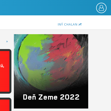
INÝ CHALAN
»
kú,