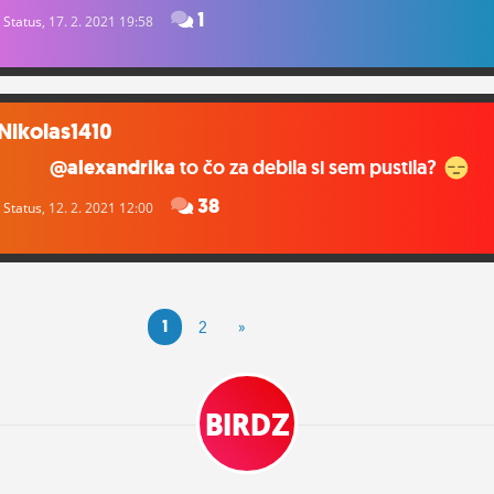
1
Status
, 17. 2. 2021 19:58
Nikolas1410
@alexandrika
to čo za debila si sem pustila?
38
Status
, 12. 2. 2021 12:00
1
2
»
BIRDZ