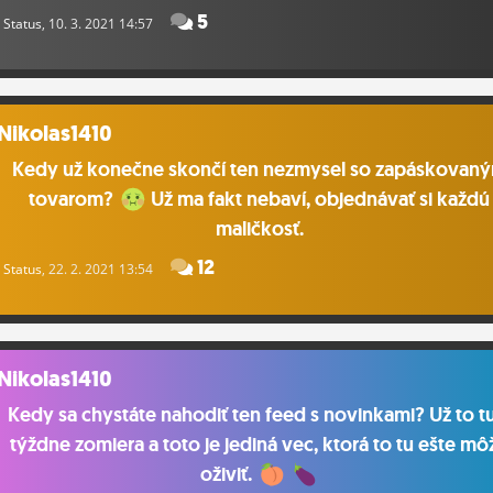
5
Status
, 10. 3. 2021 14:57
Nikolas1410
Kedy už konečne skončí ten nezmysel so zapáskovan
tovarom?
Už ma fakt nebaví, objednávať si každú
maličkosť.
12
Status
, 22. 2. 2021 13:54
Nikolas1410
Kedy sa chystáte nahodiť ten feed s novinkami? Už to t
týždne zomiera a toto je jediná vec, ktorá to tu ešte mô
oživiť.