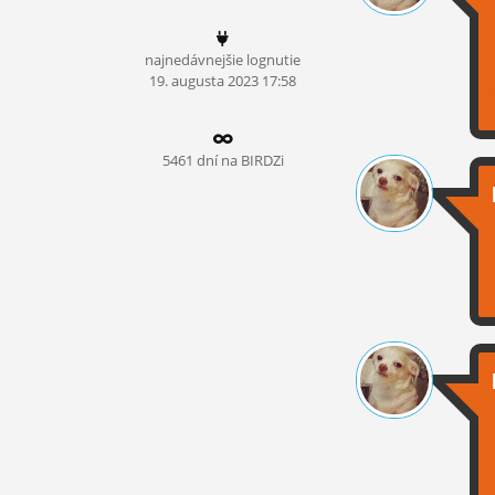
ĽUDIA
najnedávnejšie lognutie
MÔJ PROFIL
19.
augusta
2023 17:58
NASTAVENIA
ROLETA
5461 dní na BIRDZi