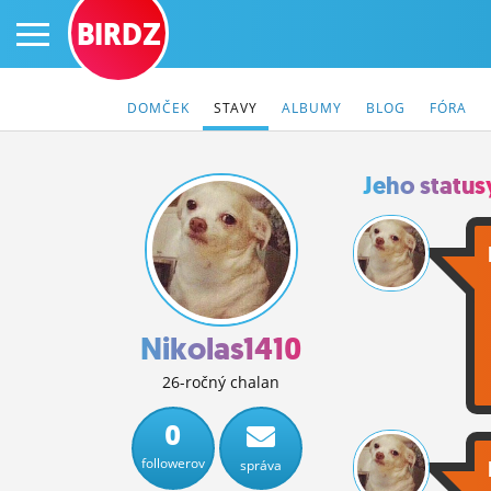
BIRDZ
DOMČEK
STAVY
ALBUMY
BLOG
FÓRA
Jeho status
PRIHLÁS SA
ČINŽIAK
FÓRUM
Nikolas1410
STATUSY
26-ročný chalan
BLOGY
0
followerov
správa
OBRÁZKY