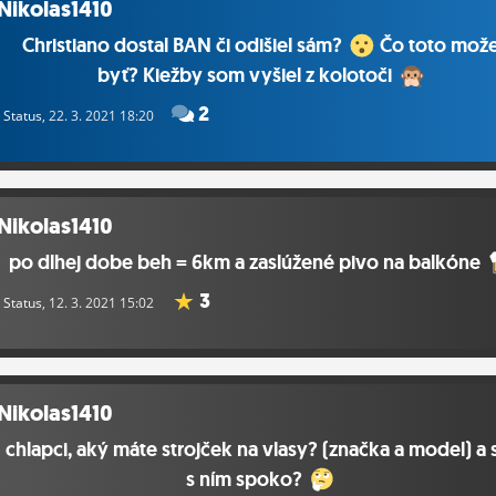
Nikolas1410
Christiano dostal BAN či odišiel sám?
Čo toto mož
byť? Kiežby som vyšiel z kolotoči
2
Status
, 22. 3. 2021 18:20
Nikolas1410
po dlhej dobe beh = 6km a zaslúžené pivo na balkóne
3
Status
, 12. 3. 2021 15:02
Nikolas1410
chlapci, aký máte strojček na vlasy? (značka a model) a 
s ním spoko?