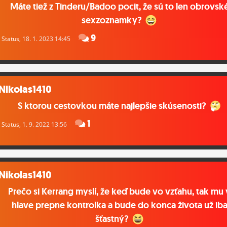
Máte tiež z Tinderu/Badoo pocit, že sú to len obrovsk
sexzoznamky?
9
Status
, 18. 1. 2023 14:45
Nikolas1410
S ktorou cestovkou máte najlepšie skúsenosti?
1
Status
, 1. 9. 2022 13:56
Nikolas1410
Prečo si Kerrang myslí, že keď bude vo vzťahu, tak mu 
hlave prepne kontrolka a bude do konca života už ib
šťastný?