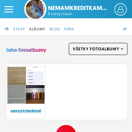
NEMAMKREDITKAM...
8-ročný chalan
STAVY
ALBUMY
BLOG
FÓRA
VŠETKY FOTOALBUMY
Jeho fotoalbumy
PRIHLÁS SA
ČINŽIAK
FÓRUM
STATUSY
neroztriedené
BLOGY
OBRÁZKY