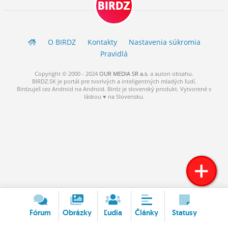
BIRDZ
ĽUDIA
MÔJ PROFIL
O BIRDZ
Kontakty
Nastavenia súkromia
NASTAVENIA
Pravidlá
ROLETA
Copyright © 2000 - 2024
OUR MEDIA SR a.s.
a
autori
obsahu.
BIRDZ.SK je portál pre tvorivých a inteligentných mladých ľudí.
Birdzuješ cez Android na Android. Birdz je slovenský produkt. Vytvorené s
láskou ♥ na Slovensku.
Fórum
Obrázky
Ľudia
Články
Statusy