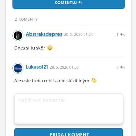
KOMENTUJ
ĽUDIA
MÔJ PROFIL
2 KOMENTY
NASTAVENIA
Abstraktdepres
1
20.
5.
2026 01:24
ROLETA
Dnes si tu skôr
Lukaso121
2
20.
5.
2026 01:50
Ale este treba robit a nie slúzit iným
Napíš svoj komentár
PRIDAJ
KOMENT