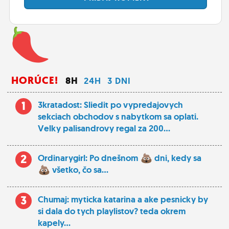
HORÚCE!
8H
24H
3 DNI
1
3kratadost: Sliedit po vypredajovych
sekciach obchodov s nabytkom sa oplati.
Velky palisandrovy regal za 200...
2
Ordinarygirl: Po dnešnom
dni, kedy sa
všetko, čo sa...
3
Chumaj: myticka katarina a ake pesnicky by
si dala do tych playlistov? teda okrem
kapely...