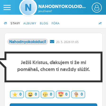
NAHODNYOKOLOID...
používateľ
STAVY
ALBUMY
BLOG
FÓRA
Nahodnyokoloiduci1
20.
5.
2026 01:05
PRIHLÁS SA
Ježiš Kristus, ďakujem ti že mi
ČINŽIAK
pomáhaš, chcem ti navždy slúžiť.
FÓRUM
STATUSY
BLOGY
0
0
0
0
0
OBRÁZKY