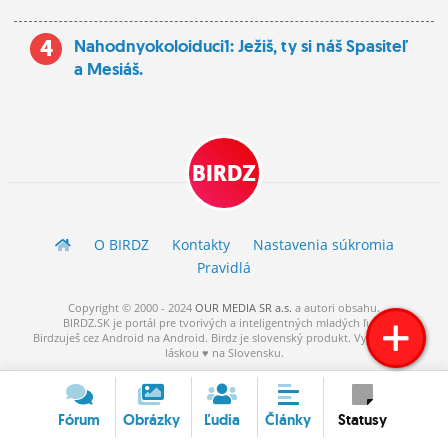
4
Nahodnyokoloiduci1: Ježiš, ty si náš Spasiteľ
a Mesiáš.
BIRDZ
O BIRDZ
Kontakty
Nastavenia súkromia
Pravidlá
Copyright © 2000 - 2024
OUR MEDIA SR a.s.
a
autori
obsahu.
BIRDZ.SK je portál pre tvorivých a inteligentných mladých ľudí.
Birdzuješ cez Android na Android. Birdz je slovenský produkt. Vytvorené s
láskou ♥ na Slovensku.
Fórum
Obrázky
Ľudia
Články
Statusy