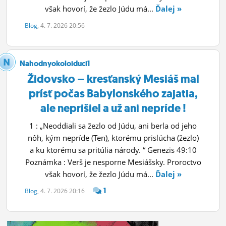
však hovorí, že žezlo Júdu má...
Ďalej »
Blog
, 4. 7. 2026 20:56
Nahodnyokoloiduci1
Židovsko – kresťanský Mesiáš mal
prísť počas Babylonského zajatia,
ale neprišiel a už ani nepríde !
1 : „Neoddiali sa žezlo od Júdu, ani berla od jeho
nôh, kým nepríde (Ten), ktorému prislúcha (žezlo)
a ku ktorému sa pritúlia národy. “ Genezis 49:10
Poznámka : Verš je nesporne Mesiášsky. Proroctvo
však hovorí, že žezlo Júdu má...
Ďalej »
1
Blog
, 4. 7. 2026 20:16