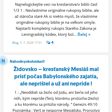
Najnelogickejšie veci na kresťanstve/v biblii časť
1/3 1 : Nevlastníme originálne rukopisy biblie, ale
až stáročia staré Ak si niekto myslí, že vlastníme
originálne rukopisy biblie je na veľkom omyle.
Najstarší kompletný rukopis Starého Zákona je
Leningradský kódex, ktorý bol...
Ďalej »
4
Blog
, 5. 7. 2026 17:51
Nahodnyokoloiduci1
Židovsko – kresťanský Mesiáš mal
prísť počas Babylonského zajatia,
ale neprišiel a už ani nepríde !
1 : „Neoddiali sa žezlo od Júdu, ani berla od jeho
nôh, kým nepríde (Ten), ktorému prislúcha (žezlo)
a ku ktorému sa pritúlia národy. “ Genezis 49:10
Poznámka : Verš je nesporne Mesiášsky. Proroctvo