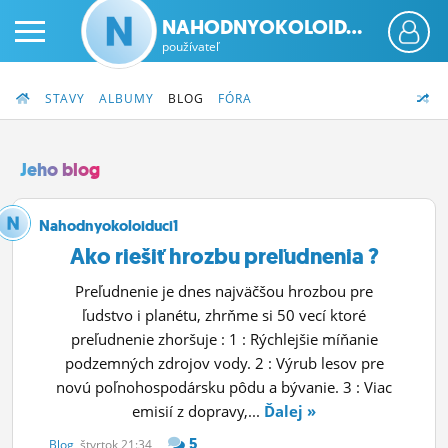
NAHODNYOKOLOID...
používateľ
STAVY
ALBUMY
BLOG
FÓRA
Jeho blog
PRIHLÁS SA
Nahodnyokoloiduci1
Ako riešiť hrozbu preľudnenia ?
ČINŽIAK
Preľudnenie je dnes najväčšou hrozbou pre
FÓRUM
ľudstvo i planétu, zhrňme si 50 vecí ktoré
preľudnenie zhoršuje : 1 : Rýchlejšie míňanie
STATUSY
podzemných zdrojov vody. 2 : Výrub lesov pre
novú poľnohospodársku pôdu a bývanie. 3 : Viac
BLOGY
emisií z dopravy,...
Ďalej »
OBRÁZKY
5
Blog
, štvrtok 21:34