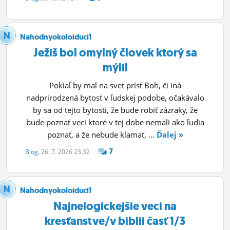
ĽUDIA
MÔJ PROFIL
Nahodnyokoloiduci1
Ježiš bol omylný človek ktorý sa
NASTAVENIA
mýlil
ROLETA
Pokiaľ by mal na svet prísť Boh, či iná
nadprirodzená bytosť v ľudskej podobe, očakávalo
by sa od tejto bytosti, že bude robiť zázraky, že
bude poznať veci ktoré v tej dobe nemali ako ľudia
poznať, a že nebude klamať, ...
Ďalej »
7
Blog
, 26. 7. 2026 23:32
Nahodnyokoloiduci1
Najnelogickejšie veci na
kresťanstve/v biblii časť 1/3