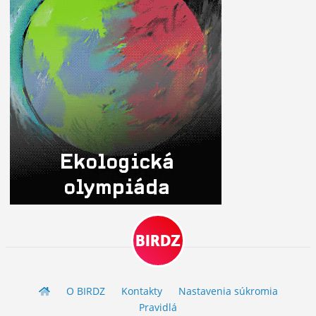
BIRDZ
O BIRDZ
Kontakty
Nastavenia súkromia
Pravidlá