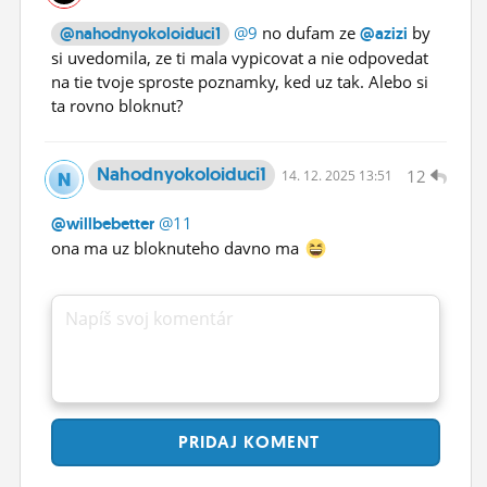
@9
no dufam ze
by
@nahodnyokoloiduci1
@azizi
si uvedomila, ze ti mala vypicovat a nie odpovedat
na tie tvoje sproste poznamky, ked uz tak. Alebo si
ta rovno bloknut?
Nahodnyokoloiduci1
12
14.
12.
2025 13:51
@11
@willbebetter
ona ma uz bloknuteho davno ma
Napíš svoj komentár
PRIDAJ
KOMENT