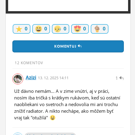
ĽUDIA
MÔJ PROFIL
0
0
0
0
0
NASTAVENIA
ROLETA
KOMENTUJ
12 KOMENTOV
Azizi
1
13.
12.
2025 14:11
Už dávno nemám... A v zime vnútri, aj v práci,
nosím iba tričká s krátkym rukávom, keď sú ostatní
naobliekani vo svetroch a nedovolia mi ani trochu
znížiť radiator. A nikto nechápe, ako môžem byť
vraj tak "otužilá"