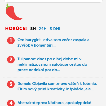
HORÚCE!
8H
24H
3 DNI
1
Ordinarygirl: Ledva som večer zaspala a
zvyšok v komentári...
2
Tulipanoo: dnes po dlhej dobe mi v
neklimatizovanom autobuse cestou do
prace netiekol pot do...
3
Domek: Objavila som znovu vášeň k foteniu.
Cítim nový prúd kreativity, inšpirácie, ale...
4
Abstraktdepres: Nádhera, apokalyptické