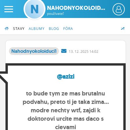
NAHODNYOKOLOID...
používateľ
STAVY
ALBUMY
BLOG
FÓRA
Nahodnyokoloiduci1
13.
12.
2025 14:02
PRIHLÁS SA
@azizi
ČINŽIAK
FÓRUM
to bude tym ze mas brutalnu
STATUSY
podvahu, preto ti je taka zima...
modre nechty wtf, zajdi k
BLOGY
doktorovi urcite mas daco s
OBRÁZKY
cievami