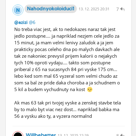
Nahodnyokoloiduci1
7
13.
12.
2025 20:31
@6
@azizi
No treba viac jest, ak to nedokazes naraz tak jest
jedlo postupne.... ja napriklad nezjem cele jedlo za
15 minut, ja mam velmi lenivy zaludok a ja jem
prakticky pocas celeho dna po malych davkach ale
tak ze nakoniec prevysil prijem kalorii o nejakych
tych 10% oproti vydaju.... takto som postupne
priberal z 65 na sucasnych 84 pri vyske 175 cm...
lebo ked som mal 65 vyzeral som velmi chudo az
som sa bal ze pride daka choroba a ja schudnem o
5 kil a budem vychudnuty na kost
Ak mas 63 tak pri tvojej vyske a zenskej stavbe tela
by to malo byt viac nez dost... napriklad babka ma
56 a vysku ako ty, a vyzera normalnd
Willbebetter
8
13.
12.
2025 22:29