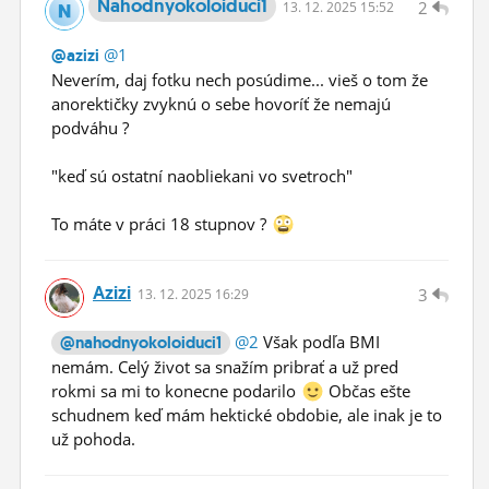
Nahodnyokoloiduci1
2
13.
12.
2025 15:52
@1
@azizi
Neverím, daj fotku nech posúdime... vieš o tom že
anorektičky zvyknú o sebe hovoríť že nemajú
podváhu ?
"keď sú ostatní naobliekani vo svetroch"
To máte v práci 18 stupnov ?
Azizi
3
13.
12.
2025 16:29
@2
Však podľa BMI
@nahodnyokoloiduci1
nemám. Celý život sa snažím pribrať a už pred
rokmi sa mi to konecne podarilo
Občas ešte
schudnem keď mám hektické obdobie, ale inak je to
už pohoda.