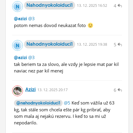
Nahodnyokoloiduci1
4
13.
12.
2025 16:52
@3
@azizi
potom nemas dovod neukazat foto
Nahodnyokoloiduci1
5
13.
12.
2025 19:38
@3
@azizi
tak beriem ta za slovo, ale vzdy je lepsie mat par kil
naviac nez par kil menej
Azizi
6
13.
12.
2025 20:17
@5
Keď som vážila už 63
@nahodnyokoloiduci1
kg, tak stále som chcela ešte pár kg pribrať, aby
som mala aj nejakú rezervu. I keď to sa mi už
nepodarilo.