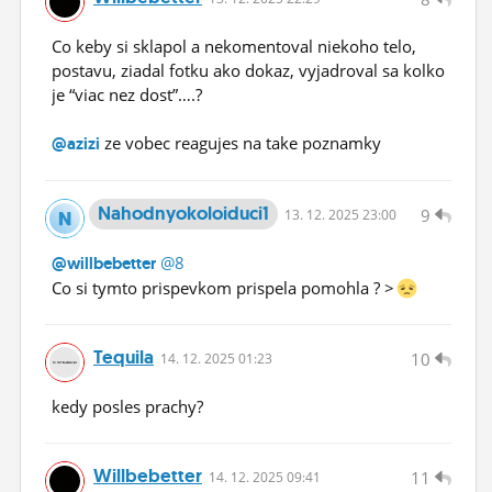
Co keby si sklapol a nekomentoval niekoho telo,
postavu, ziadal fotku ako dokaz, vyjadroval sa kolko
je “viac nez dost”….?
ze vobec reagujes na take poznamky
@azizi
Nahodnyokoloiduci1
9
13.
12.
2025 23:00
@8
@willbebetter
Co si tymto prispevkom prispela pomohla ? >
Tequila
10
14.
12.
2025 01:23
kedy posles prachy?
Willbebetter
11
14.
12.
2025 09:41