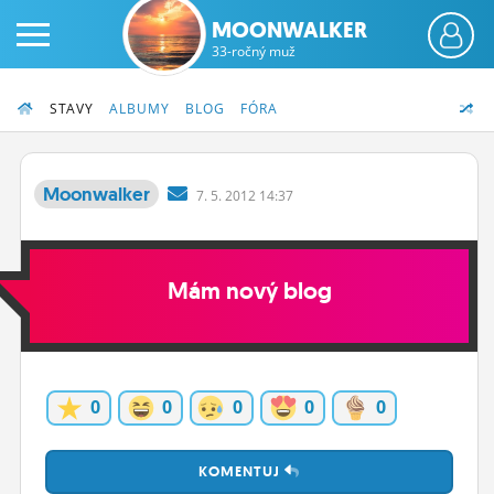
MOONWALKER
33-ročný muž
STAVY
ALBUMY
BLOG
FÓRA
Moonwalker
7.
5.
2012 14:37
PRIHLÁS SA
Mám nový blog
ČINŽIAK
FÓRUM
STATUSY
0
0
0
0
0
BLOGY
OBRÁZKY
KOMENTUJ