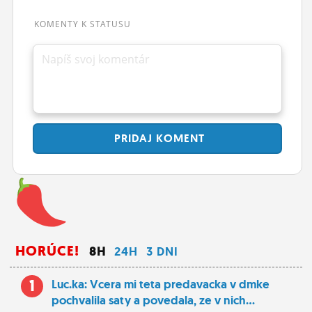
ĽUDIA
KOMENTY K STATUSU
MÔJ PROFIL
Napíš svoj komentár
NASTAVENIA
ROLETA
PRIDAJ
KOMENT
HORÚCE!
8H
24H
3 DNI
1
Luc.ka: Vcera mi teta predavacka v dmke
pochvalila saty a povedala, ze v nich...