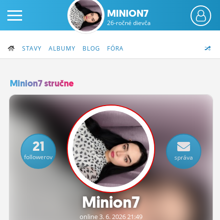
MINION7
26-ročné dievča
STAVY
ALBUMY
BLOG
FÓRA
Minion7 stručne
PRIHLÁS SA
ČINŽIAK
21
FÓRUM
followerov
správa
STATUSY
BLOGY
Minion7
OBRÁZKY
online 3.
6.
2026 21:49