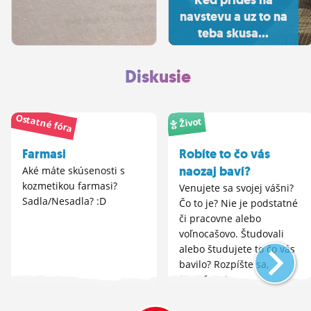
Ked prides na
navstevu a uz to na
teba skusa...
Diskusie
Ostatné fóra
Život
Farmasi
Robíte to čo vás
naozaj baví?
Aké máte skúsenosti s
kozmetikou farmasi?
Venujete sa svojej vášni?
Sadla/Nesadla? :D
Čo to je? Nie je podstatné
či pracovne alebo
voľnocašovo. Študovali
alebo študujete to čo vás
bavilo? Rozpíšte sa,
filozofujtei