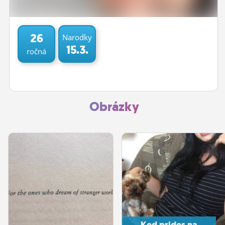
ĽUDIA
MÔJ PROFIL
26
Narodky
15.3.
ročná
NASTAVENIA
ROLETA
Obrázky