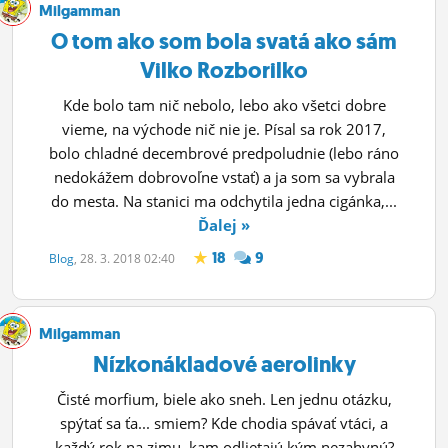
Milgamman
O tom ako som bola svatá ako sám
Vilko Rozborilko
Kde bolo tam nič nebolo, lebo ako všetci dobre
vieme, na východe nič nie je. Písal sa rok 2017,
bolo chladné decembrové predpoludnie (lebo ráno
nedokážem dobrovoľne vstať) a ja som sa vybrala
do mesta. Na stanici ma odchytila jedna cigánka,...
Ďalej »
18
9
Blog
, 28. 3. 2018 02:40
Milgamman
Nízkonákladové aerolinky
Čisté morfium, biele ako sneh. Len jednu otázku,
spýtať sa ťa... smiem? Kde chodia spávať vtáci, a
každý rok na zimu, kam odlietajú kým nezahynú?