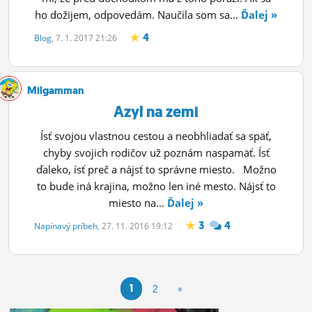
ho dožijem, odpovedám. Naučila som sa...
Ďalej »
4
Blog
, 7. 1. 2017 21:26
Milgamman
Azyl na zemi
Ísť svojou vlastnou cestou a neobhliadať sa späť,
chyby svojich rodičov už poznám naspamäť. Ísť
ďaleko, ísť preč a nájsť to správne miesto. Možno
to bude iná krajina, možno len iné mesto. Nájsť to
miesto na...
Ďalej »
3
4
Napínavý príbeh
, 27. 11. 2016 19:12
1
2
»