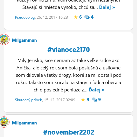
Stavajú si hniezda vysoko, chcú sa...
Ďalej »
6
4
Pseudoblog
, 26. 12. 2017 16:28
Milgamman
#vianoce2170
Milý Ježiško, síce nemám až také veľké srdce ako
Anička, ale celý rok som bola poslušná a usilovne
som dílovala všetky drogy, ktoré sa mi dostali pod
ruku. Takisto som kričala na starých ľudí a oberala
ich o posledné peniaze z...
Ďalej »
9
9
Skutočný príbeh
, 15. 12. 2017 02:09
Milgamman
#november2202