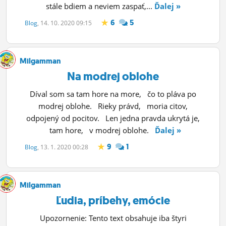
stále bdiem a neviem zaspať,...
Ďalej »
6
5
Blog
, 14. 10. 2020 09:15
Milgamman
Na modrej oblohe
Díval som sa tam hore na more, čo to pláva po
modrej oblohe. Rieky právd, moria citov,
odpojený od pocitov. Len jedna pravda ukrytá je,
tam hore, v modrej oblohe.
Ďalej »
9
1
Blog
, 13. 1. 2020 00:28
Milgamman
Ľudia, príbehy, emócie
Upozornenie: Tento text obsahuje iba štyri