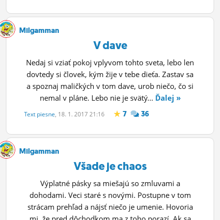
Milgamman
V dave
Nedaj si vziať pokoj vplyvom tohto sveta, lebo len
dovtedy si človek, kým žije v tebe dieťa. Zastav sa
a spoznaj maličkých v tom dave, urob niečo, čo si
nemal v pláne. Lebo nie je svätý...
Ďalej »
7
36
Text piesne
, 18. 1. 2017 21:16
Milgamman
Všade je chaos
Výplatné pásky sa miešajú so zmluvami a
dohodami. Veci staré s novými. Postupne v tom
strácam prehľad a nájsť niečo je umenie. Hovoria
mi, že pred dôchodkom ma z toho porazí. Ak sa