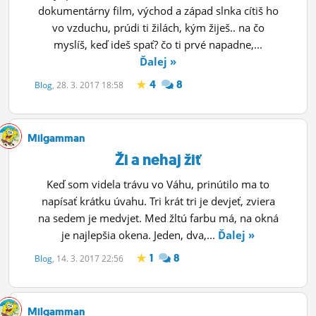
dokumentárny film, východ a západ slnka cítiš ho
vo vzduchu, prúdi ti žilách, kým žiješ.. na čo
myslíš, keď ideš spať? čo ti prvé napadne,...
Ďalej »
4
8
Blog
, 28. 3. 2017 18:58
Milgamman
Ži a nehaj žiť
Keď som videla trávu vo Váhu, prinútilo ma to
napísať krátku úvahu. Tri krát tri je devjeť, zviera
na sedem je medvjet. Med žltú farbu má, na okná
je najlepšia okena. Jeden, dva,...
Ďalej »
1
8
Blog
, 14. 3. 2017 22:56
Milgamman