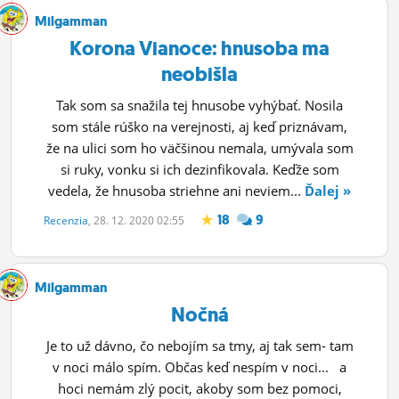
ĽUDIA
Milgamman
Korona Vianoce: hnusoba ma
MÔJ PROFIL
neobišla
NASTAVENIA
Tak som sa snažila tej hnusobe vyhýbať. Nosila
som stále rúško na verejnosti, aj keď priznávam,
ROLETA
že na ulici som ho väčšinou nemala, umývala som
si ruky, vonku si ich dezinfikovala. Keďže som
vedela, že hnusoba striehne ani neviem...
Ďalej »
18
9
Recenzia
, 28. 12. 2020 02:55
Milgamman
Nočná
Je to už dávno, čo nebojím sa tmy, aj tak sem- tam
v noci málo spím. Občas keď nespím v noci... a
hoci nemám zlý pocit, akoby som bez pomoci,