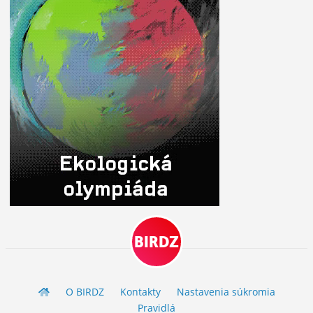
BIRDZ
O BIRDZ
Kontakty
Nastavenia súkromia
Pravidlá