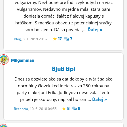
vulgarizmy. Nevhodné pre ľudí zvyknutých na viac
vulgarizmov. Nedávno mi jedna milá, stará pani
doniesla domáci šalát z fialovej kapusty s
hráškom. S menšou obavou z potenciálnej sračky
som ho zjedla. Dá sa povedať,...
Ďalej »
17
7
Blog
, 8. 1. 2019 20:32
Milgamman
Bjuti tipi
Dnes sa dozviete ako sa dať dokopy a tváriť sa ako
normálny človek keď idete raz za 250 rokov na
party o akej ani Erika Judinyova nesnívala. Tento
príbeh je skutočný, napísal ho sám...
Ďalej »
8
8
Recenzia
, 10. 6. 2018 04:55