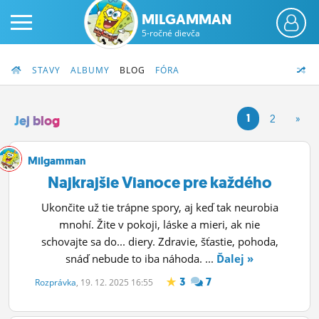
MILGAMMAN
5-ročné dievča
STAVY
ALBUMY
BLOG
FÓRA
1
2
»
Jej blog
PRIHLÁS SA
Milgamman
Najkrajšie Vianoce pre každého
ČINŽIAK
Ukončite už tie trápne spory, aj keď tak neurobia
FÓRUM
mnohí. Žite v pokoji, láske a mieri, ak nie
schovajte sa do... diery. Zdravie, šťastie, pohoda,
STATUSY
snáď nebude to iba náhoda. ...
Ďalej »
BLOGY
3
7
Rozprávka
, 19. 12. 2025 16:55
OBRÁZKY