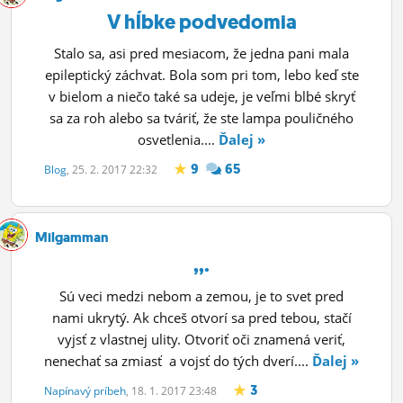
V hĺbke podvedomia
Stalo sa, asi pred mesiacom, že jedna pani mala
epileptický záchvat. Bola som pri tom, lebo keď ste
v bielom a niečo také sa udeje, je veľmi blbé skryť
sa za roh alebo sa tváriť, že ste lampa pouličného
osvetlenia....
Ďalej »
9
65
Blog
, 25. 2. 2017 22:32
Milgamman
,,.
Sú veci medzi nebom a zemou, je to svet pred
nami ukrytý. Ak chceš otvorí sa pred tebou, stačí
vyjsť z vlastnej ulity. Otvoriť oči znamená veriť,
nenechať sa zmiasť a vojsť do tých dverí....
Ďalej »
3
Napínavý príbeh
, 18. 1. 2017 23:48