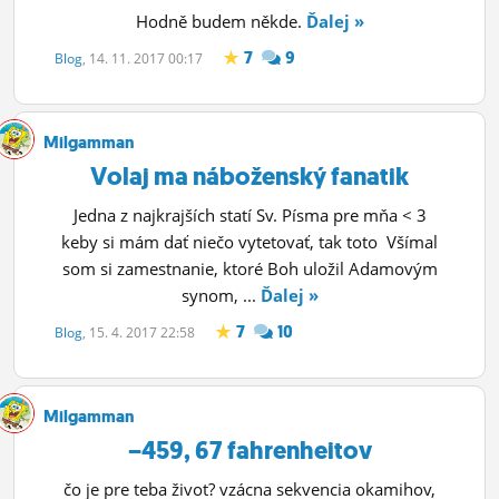
Hodně budem někde.
Ďalej »
7
9
Blog
, 14. 11. 2017 00:17
Milgamman
Volaj ma náboženský fanatik
Jedna z najkrajších statí Sv. Písma pre mňa < 3
keby si mám dať niečo vytetovať, tak toto Všímal
som si zamestnanie, ktoré Boh uložil Adamovým
synom, ...
Ďalej »
7
10
Blog
, 15. 4. 2017 22:58
Milgamman
−459, 67 fahrenheitov
čo je pre teba život? vzácna sekvencia okamihov,