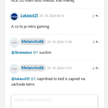
ALE! Uz mam dost miesta. Viac-menej.
Lukaso121
2
25.
10.
2024 05:10
A co to je retro gaming
Melancholik
3
25.
10.
2024 11:56
@1
sucitim
@3kratadost
Melancholik
4
25.
10.
2024 11:57
@2
napríklad to keď si zapneš na
@lukaso121
záchode tetris
Napíš svoj komentár