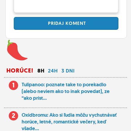
PRIDAJ
KOMENT
HORÚCE!
8H
24H
3 DNI
1
Tulipanoo: poznate take to porekadlo
(alebo neviem ako to inak povedat), ze
“ako prist...
2
Oxidbromu: Ako si ľudia môžu vychutnávať
horúce, letné, romantické večery, keď
všade...