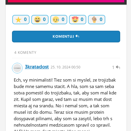
ĽUDIA
MÔJ PROFIL
0
0
0
0
0
NASTAVENIA
KOMENTUJ
ROLETA
4 KOMENTY
3kratadost
1
25.
10.
2024 00:50
Ech, vy minimalisti! Tiez som si myslel, ze trojizbak
bude mne samemu stacit. A hla, som sa sam seba
sotva pomestil do trojizbaku, tak, aby som mal kde
zit. Kupil som garaz, ved tam uz musim mat dost
miesta aj na srandu. No i nemal som, a tak som
musel ist do domu. Teraz sice musim protein
dosypavat pilinami, aby som sa zasytil, lebo trh s
nehnutelnostami medzicasom spravil co spravil.