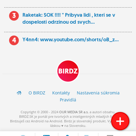
3
Raketak: SOK !!!! " Pribyva lidi , kteri se v
dospelosti odrzinou od svych...
4
Y4nn4: www.youtube.com/shorts/oB_z...
BIRDZ
O BIRDZ
Kontakty
Nastavenia súkromia
Pravidlá
Copyright © 2000 - 2024
OUR MEDIA SR a.s.
a
autori
obsahu.
BIRDZ.SK je portál pre tvorivých a inteligentných mladých ľudí.
Birdzuješ cez Android na Android. Birdz je slovenský produkt. Vytvorené s
láskou ♥ na Slovensku.