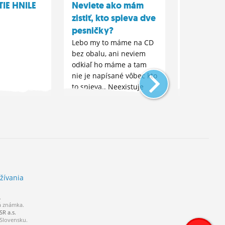
IE HNILE
Neviete ako mám
Čo je horš
zistiť, kto spieva dve
predstier
pesničky?
neubližov
nepredsti
Lebo my to máme na CD
bez obalu, ani neviem
ubližovať.
odkiaľ ho máme a tam
Ja si myslím
nie je napísané vôbec kto
asi nepreds
to spieva.. Neexistuje
ubližovať..
nejaký program na to?
toho aká si
Ďakujem.
kto.. Čo hov
žívania
.
á známka.
R a.s.
 Slovensku.