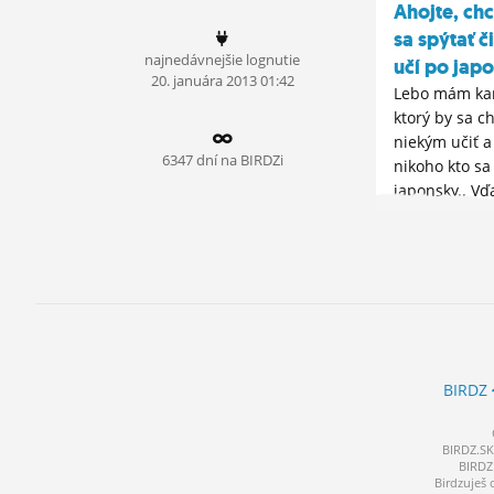
Ahojte, ch
ĽUDIA
sa spýtať č
najnedávnejšie lognutie
učí po japo
MÔJ PROFIL
20.
januára
2013 01:42
Lebo mám ka
NASTAVENIA
ktorý by sa ch
niekým učiť 
ROLETA
6347 dní na BIRDZi
nikoho kto sa
japonsky.. Vďa
BIRDZ
BIRDZ.SK 
BIRDZ 
Birdzuješ 