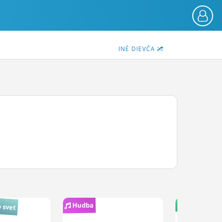
INÉ DIEVČA
 svet
Život
Hudba