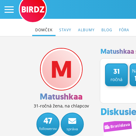
BIRDZ
DOMČEK
STAVY
ALBUMY
BLOG
FÓRA
Matushkaa 
PRIHLÁS SA
31
N
ročná
ČINŽIAK
FÓRUM
Matushkaa
STATUSY
31-ročná žena, na chlapcov
Diskusi
BLOGY
47
Bratislava
followerov
správa
OBRÁZKY