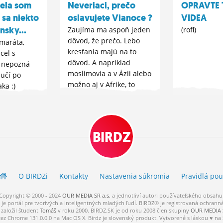
cela som
Neveriaci, prečo
OPRAVTE T
i sa niekto
oslavujete Vianoce ?
VIDEA
nsky...
Zaujíma ma aspoň jeden
(rofl)
dôvod, že prečo. Lebo
maráta,
kresťania majú na to
cel s
dôvod. A napríklad
a nepozná
moslimovia a v Ázii alebo
 učí po
možno aj v Afrike, to
ka :)
neviem, neoslavujú
Vianoce vôbec. Tak prečo
protestanti oslavujú
Vianoce, keď je...
BIRDZ
O BIRDZ
i
Kontakty
Nastavenia súkromia
Pravidlá
pou
Copyright © 2000 - 2024
OUR MEDIA SR a.s.
a
jednotliví
autori
používateľského
obsahu
je portál pre tvorivých a inteligentných mladých ľudí.
BIRDZ® je registrovaná ochrann
založil študent
Tomáš
v roku 2000. BIRDZ.SK je od roku 2008 člen skupiny
OUR MEDIA S
cez Chrome 131.0.0.0 na Mac OS X. Birdz je slovenský produkt. Vytvorené s láskou ♥ na