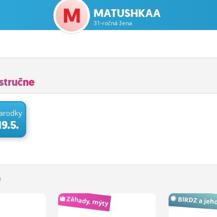
MATUSHKAA
31-ročná žena
stručne
arodky
19.5.
e
Záhady, mýty
BIRDZ a jeho