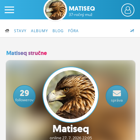
MATISEQ
37-ročný muž
STAVY
ALBUMY
BLOG
FÓRA
Matiseq stručne
PRIHLÁS SA
ČINŽIAK
29
FÓRUM
followerov
správa
STATUSY
BLOGY
Matiseq
OBRÁZKY
online 27.
7.
2026 22:05