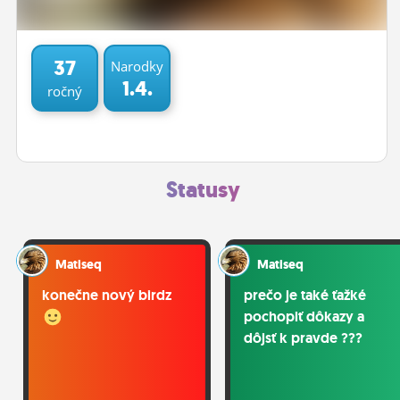
ĽUDIA
MÔJ PROFIL
37
Narodky
1.4.
ročný
NASTAVENIA
ROLETA
Statusy
Matiseq
Matiseq
konečne nový birdz
prečo je také ťažké
pochopiť dôkazy a
dôjsť k pravde ???