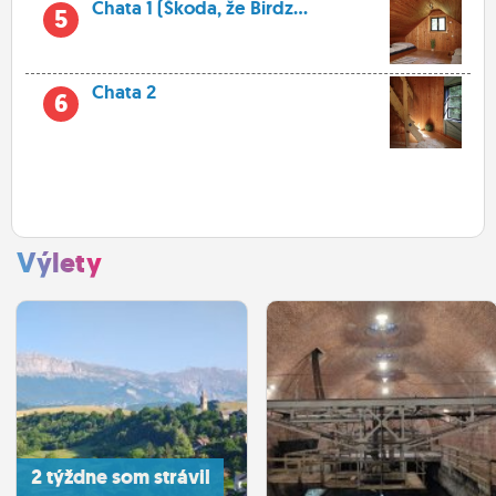
Chata 1 (Škoda, že Birdz...
5
Chata 2
6
Výlety
2 týždne som strávil