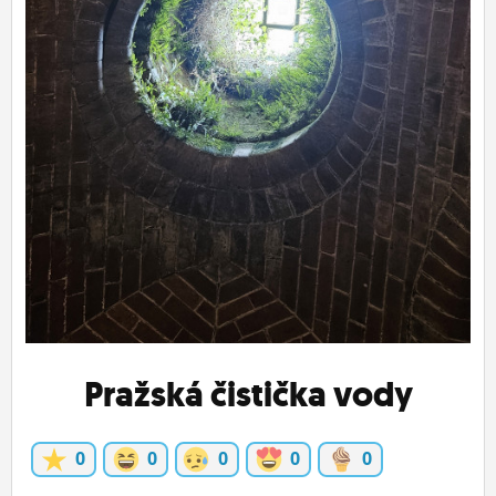
ĽUDIA
MÔJ PROFIL
NASTAVENIA
ROLETA
Pražská čistička vody
0
0
0
0
0