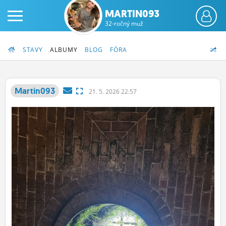
MARTIN093
32-ročný muž
STAVY
ALBUMY
BLOG
FÓRA
Martin093
21.
5.
2026 22:57
PRIHLÁS SA
ČINŽIAK
FÓRUM
STATUSY
BLOGY
OBRÁZKY