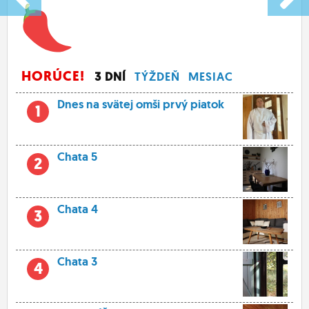
HORÚCE!
3 DNÍ
TÝŽDEŇ
MESIAC
Dnes na svätej omši prvý piatok
1
Chata 5
2
Chata 4
3
Chata 3
4