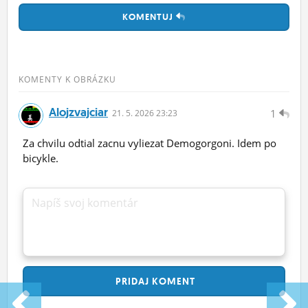
KOMENTUJ
KOMENTY K OBRÁZKU
Alojzvajciar
1
21.
5.
2026 23:23
Za chvilu odtial zacnu vyliezat Demogorgoni. Idem po
bicykle.
Napíš svoj komentár
PRIDAJ
KOMENT