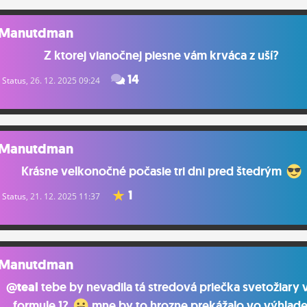
Manutdman
Z ktorej vianočnej piesne vám krváca z uší?
14
Status
, 26. 12. 2025 09:24
Manutdman
Krásne velkonočné počasie tri dni pred štedrým
1
Status
, 21. 12. 2025 11:37
Manutdman
@teal
tebe by nevadila tá stredová priečka svetožiary 
formule 1?
mne by to hrozne prekážalo vo výhlade