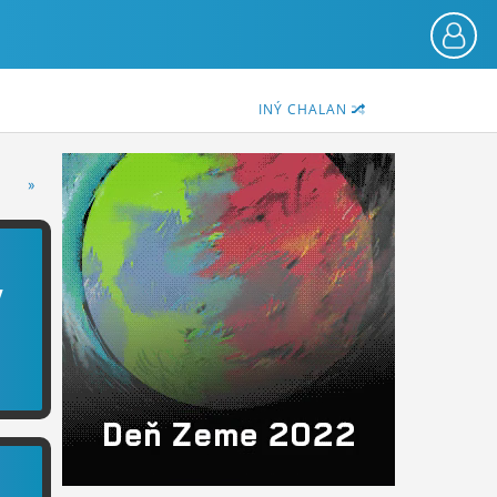
INÝ CHALAN
»
v