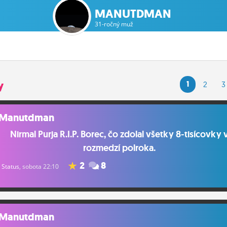
MANUTDMAN
31-ročný muž
y
1
2
3
Manutdman
Nirmal Purja R.I.P. Borec, čo zdolal všetky 8-tisícovky 
rozmedzí polroka.
2
8
Status
, sobota 22:10
Manutdman