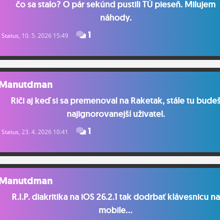
čo sa stalo? O pár sekúnd pustili TÚ pieseň. Milujem
náhody.
1
Status
, 10. 5. 2026 15:49
Manutdman
Riči aj keď si sa premenoval na Raketak, stále tu bude
najignorovanejší uživatel.
1
Status
, 23. 4. 2026 10:41
Manutdman
R.I.P. diakritika na iOS 26.2.1 tak dodrbať klávesnicu na
mobile…