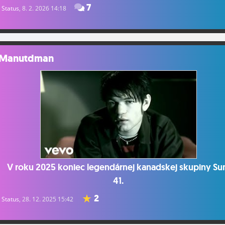
7
Status
, 8. 2. 2026 14:18
Manutdman
V roku 2025 koniec legendárnej kanadskej skupiny S
41.
2
Status
, 28. 12. 2025 15:42