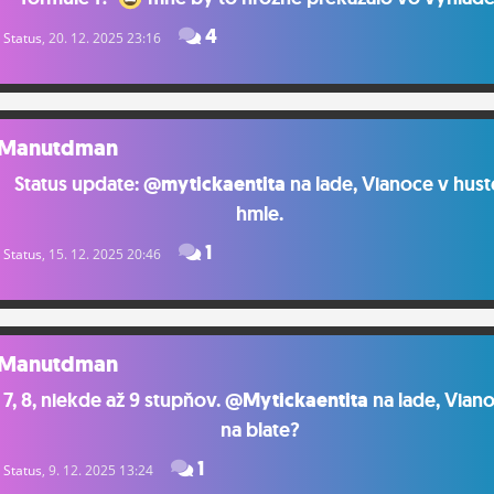
4
Status
, 20. 12. 2025 23:16
Manutdman
Status update:
@mytickaentita
na lade, Vianoce v hust
hmle.
1
Status
, 15. 12. 2025 20:46
Manutdman
7, 8, niekde až 9 stupňov.
@Mytickaentita
na lade, Vian
na blate?
1
Status
, 9. 12. 2025 13:24