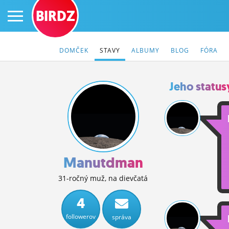
BIRDZ
DOMČEK
STAVY
ALBUMY
BLOG
FÓRA
Jeho status
PRIHLÁS SA
ČINŽIAK
FÓRUM
Manutdman
STATUSY
31-ročný muž, na dievčatá
BLOGY
4
followerov
správa
OBRÁZKY