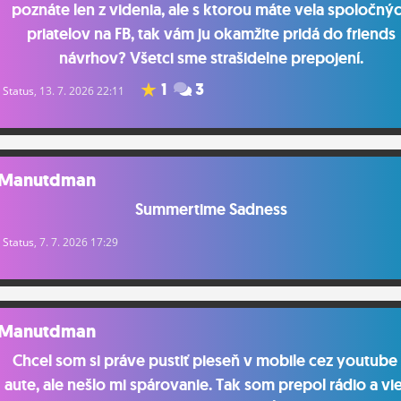
poznáte len z videnia, ale s ktorou máte vela spoločný
priatelov na FB, tak vám ju okamžite pridá do friends
návrhov? Všetci sme strašidelne prepojení.
1
3
Status
, 13. 7. 2026 22:11
Manutdman
Summertime Sadness
Status
, 7. 7. 2026 17:29
Manutdman
Chcel som si práve pustiť pieseň v mobile cez youtube
aute, ale nešlo mi spárovanie. Tak som prepol rádio a vi