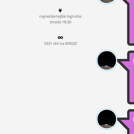
ĽUDIA
najnedávnejšie lognutie
MÔJ PROFIL
streda 18:30
NASTAVENIA
ROLETA
5931 dní na BIRDZi