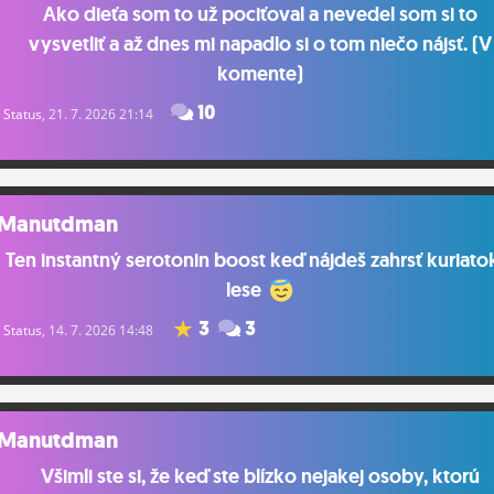
Ako dieťa som to už pociťoval a nevedel som si to
vysvetliť a až dnes mi napadlo si o tom niečo nájsť. (V
komente)
10
Status
, 21. 7. 2026 21:14
Manutdman
Ten instantný serotonin boost keď nájdeš zahrsť kuriato
lese
3
3
Status
, 14. 7. 2026 14:48
Manutdman
Všimli ste si, že keď ste blízko nejakej osoby, ktorú