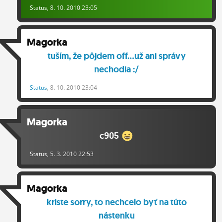
Status
, 8. 10. 2010 23:05
ĽUDIA
MÔJ PROFIL
Magorka
NASTAVENIA
tuším, že pôjdem off...už ani správy
nechodia :/
ROLETA
Status
, 8. 10. 2010 23:04
Magorka
c905
Status
, 5. 3. 2010 22:53
Magorka
kriste sorry, to nechcelo byť na túto
nástenku