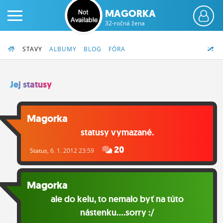
MAGORKA
32-ročná žena
STAVY
ALBUMY
BLOG
FÓRA
Jej statusy
PRIHLÁS SA
Magorka
statusy vymazané.
ČINŽIAK
20
Status
, 6. 1. 2012 23:59
FÓRUM
STATUSY
Magorka
BLOGY
ale do kelu, to nemalo byť na túto
nástenku....sorry :/
OBRÁZKY