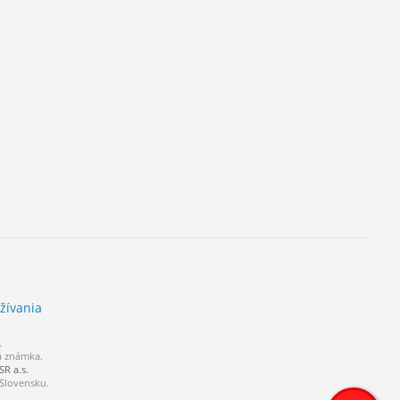
žívania
.
á známka.
R a.s.
 Slovensku.