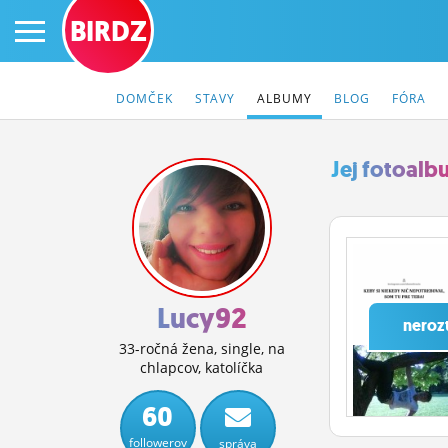
BIRDZ
DOMČEK
STAVY
ALBUMY
BLOG
FÓRA
Jej fotoal
PRIHLÁS SA
ČINŽIAK
FÓRUM
Lucy92
neroz
STATUSY
33-ročná žena, single, na
chlapcov, katolíčka
BLOGY
60
OBRÁZKY
followerov
správa