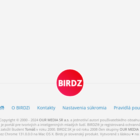
BIRDZ
O BIRDZ
i
Kontakty
Nastavenia súkromia
Pravidlá
pou
Copyright © 2000 - 2024
OUR MEDIA SR a.s.
a
jednotliví
autori
používateľského
obsahu
je portál pre tvorivých a inteligentných mladých ľudí.
BIRDZ® je registrovaná ochrann
založil študent
Tomáš
v roku 2000. BIRDZ.SK je od roku 2008 člen skupiny
OUR MEDIA S
cez Chrome 131.0.0.0 na Mac OS X. Birdz je slovenský produkt. Vytvorené s láskou ♥ na