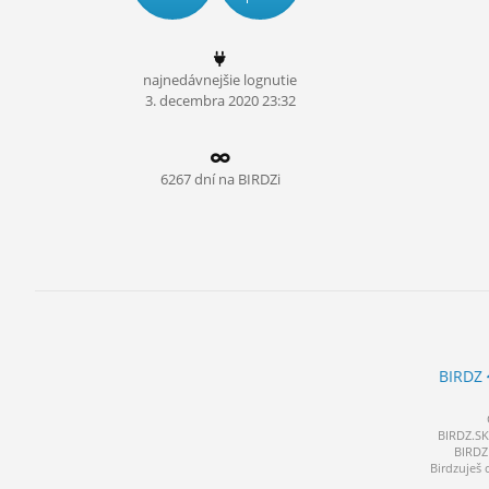
ĽUDIA
MÔJ PROFIL
najnedávnejšie lognutie
3.
decembra
2020 23:32
NASTAVENIA
ROLETA
6267 dní na BIRDZi
BIRDZ
BIRDZ.SK 
BIRDZ 
Birdzuješ 