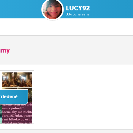
LUCY92
33-ročná žena
bumy
triedené