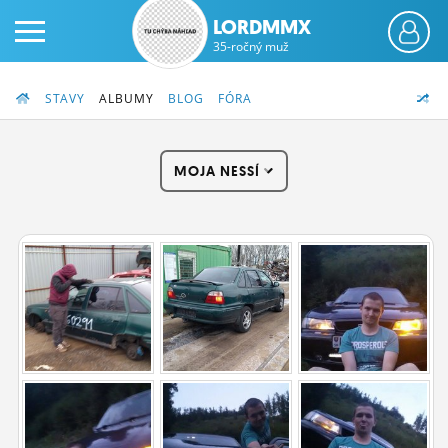
LORDMMX
35-ročný muž
STAVY
ALBUMY
BLOG
FÓRA
MOJA NESSÍ
PRIHLÁS SA
ČINŽIAK
FÓRUM
STATUSY
BLOGY
OBRÁZKY