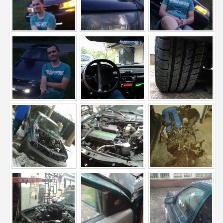
ĽUDIA
MÔJ PROFIL
NASTAVENIA
ROLETA