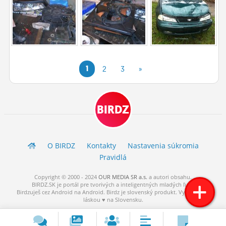
1
2
3
»
BIRDZ
O BIRDZ
Kontakty
Nastavenia súkromia
Pravidlá
Copyright © 2000 - 2024
OUR MEDIA SR a.s.
a
autori
obsahu.
BIRDZ.SK je portál pre tvorivých a inteligentných mladých ľudí.
Birdzuješ cez Android na Android. Birdz je slovenský produkt. Vytvorené s
láskou ♥ na Slovensku.