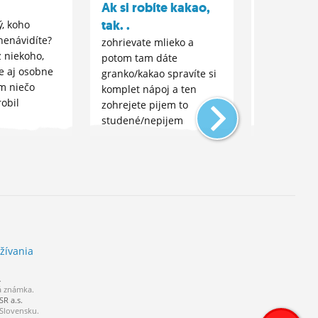
Ak si robíte kakao,
Ak idete 
tak. .
dvojici, 
ý, koho
nenávidíte?
na ktorej.
zohrievate mlieko a
 niekoho,
potom tam dáte
Príklad: Ak
e aj osobne
granko/kakao spravíte si
priateľkou,
m niečo
komplet nápoj a ten
mať po prav
robil
zohrejete pijem to
sa cítim nes
studené/nepijem
ešte niekto 
kakao/lochnessko je
som divný l
super
žívania
.
á známka.
R a.s.
 Slovensku.