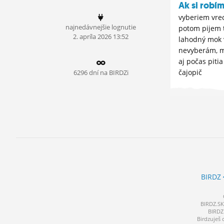
Ak si robím 
ĽUDIA
vyberiem vre
najnedávnejšie lognutie
potom pijem 
MÔJ PROFIL
2.
apríla
2026 13:52
lahodný mok 
nevyberám, 
NASTAVENIA
aj počas piti
ROLETA
čajopič
6296 dní na BIRDZi
BIRDZ
BIRDZ.SK 
BIRDZ 
Birdzuješ 