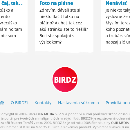
čaj, tak. .
Foto na plátne
Nenávisť
cúško a
Zdravím, dávali ste si
Je niekto tak
tento
niekto tlačiť fotku na
výslovne že 
vrecúško
plátno? Ak hej, tak cez
Myslím teraz
mám ho tam
akú stránku ste to riešili?
koho poznát
a nie som
Boli ste spokojní s
a trebárs vá
výsledkom?
naozaj zlé u
BIRDZ
O BIRDZ
i
Kontakty
Nastavenia súkromia
Pravidlá
pou
Copyright © 2000 - 2024
OUR MEDIA SR a.s.
a
jednotliví
autori
používateľského
obsahu
je portál pre tvorivých a inteligentných mladých ľudí.
BIRDZ® je registrovaná ochrann
založil študent
Tomáš
v roku 2000. BIRDZ.SK je od roku 2008 člen skupiny
OUR MEDIA S
cez Chrome 131.0.0.0 na Mac OS X. Birdz je slovenský produkt. Vytvorené s láskou ♥ na