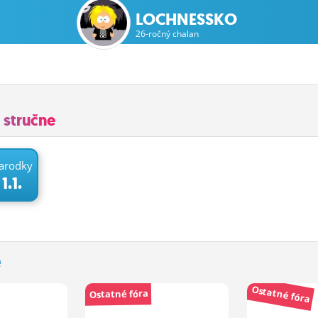
LOCHNESSKO
26-ročný chalan
 stručne
arodky
1.1.
e
Ostatné fóra
Ostatné fóra