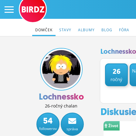
BIRDZ
DOMČEK
STAVY
ALBUMY
BLOG
FÓRA
Lochnessko
PRIHLÁS SA
26
N
ročný
ČINŽIAK
FÓRUM
Lochnessko
STATUSY
26-ročný chalan
Diskusi
BLOGY
54
Život
followerov
správa
OBRÁZKY