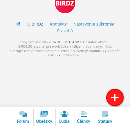
BIRDZ
ĽUDIA
MÔJ PROFIL
O BIRDZ
Kontakty
Nastavenia súkromia
NASTAVENIA
Pravidlá
ROLETA
Copyright © 2000 - 2024
OUR MEDIA SR a.s.
a
autori
obsahu.
BIRDZ.SK je portál pre tvorivých a inteligentných mladých ľudí.
Birdzuješ cez Android na Android. Birdz je slovenský produkt. Vytvorené s
láskou ♥ na Slovensku.
Fórum
Obrázky
Ľudia
Články
Statusy