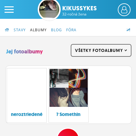
KIKUSSYKES
32-ročná žena
STAVY
ALBUMY
BLOG
FÓRA
VŠETKY FOTOALBUMY
Jej fotoalbumy
PRIHLÁS SA
ČINŽIAK
FÓRUM
STATUSY
neroztriedené
? Somethin
BLOGY
OBRÁZKY