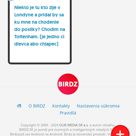
Niekto je tu kto zije v
Londyne a pridal by sa
ku mne na chodenie
do posilky? Chodim na
Tottenham. (je jedno ci
dievca abo chlapec)
BIRDZ
O BIRDZ
Kontakty
Nastavenia súkromia
Pravidlá
Copyright © 2000 - 2024
OUR MEDIA SR a.s.
a
autori
obsahu.
BIRDZ.SK je portál pre tvorivých a inteligentných mladých ľudí.
Birdzuješ cez Android na Android. Birdz je slovenský produkt. Vytvorené s