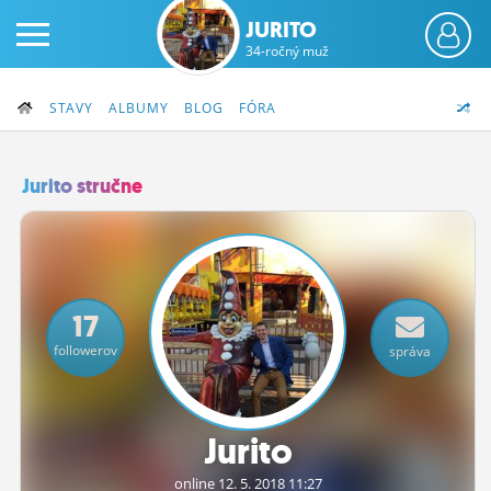
JURITO
34-ročný muž
STAVY
ALBUMY
BLOG
FÓRA
Jurito stručne
PRIHLÁS SA
ČINŽIAK
17
FÓRUM
followerov
správa
STATUSY
BLOGY
Jurito
OBRÁZKY
online 12.
5.
2018 11:27