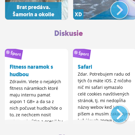
Brat predáva.
Šamorín a okolie
XD
Diskusie
Šport
Šport
Fitness naramok s
Safari
hudbou
Zdar. Potrebujem radu od
tých čo máte iOS. Z ničoho
Zdravím. Viete o nejakých
nič mi safari vymazalo
fitness náramkoch ktoré
celé cookies navštívených
maju internu pamat
stránok, tj. mi nedopĺňa
aspon 1 GB+ a da sa z
názvy webov keď ich
nich počuvat hudba?Ide o
píšem a musím zakaždým
to, ze nechcem nosit
každý web znova písať a
telefon do fitka a ocenil by
ani naďalej mi to
som nieco externé na
neukladá pritom v
bluetooth. Gearfit2 a