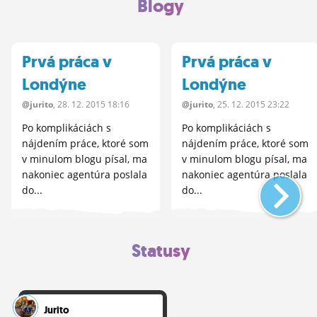
Blogy
nastaveniach to...
Apple watch ktoré to
dokážu len su...
Prvá práca v
Prvá práca v
Londýne
Londýne
@jurito
, 28.
12.
2015 18:16
@jurito
, 25.
12.
2015 23:22
Po komplikáciách s
Po komplikáciách s
nájdením práce, ktoré som
nájdením práce, ktoré som
v minulom blogu písal, ma
v minulom blogu písal, ma
nakoniec agentúra poslala
nakoniec agentúra poslala
do...
do...
Statusy
Jurito