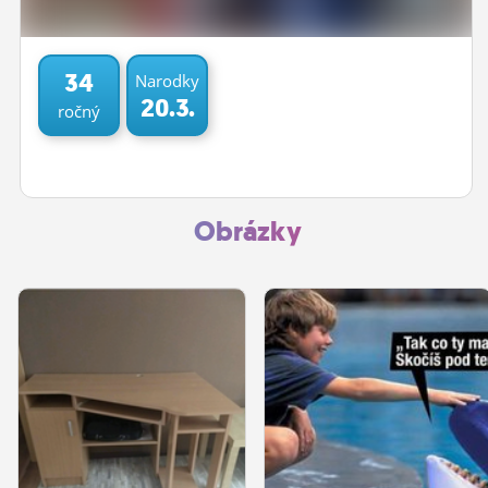
ĽUDIA
MÔJ PROFIL
34
Narodky
20.3.
ročný
NASTAVENIA
ROLETA
Obrázky