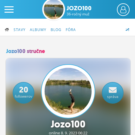
JOZO100
36-ročný muž
STAVY
ALBUMY
BLOG
FÓRA
Jozo100 stručne
PRIHLÁS SA
ČINŽIAK
20
FÓRUM
followerov
správa
STATUSY
BLOGY
Jozo100
OBRÁZKY
online 8.
9.
2023 06:22