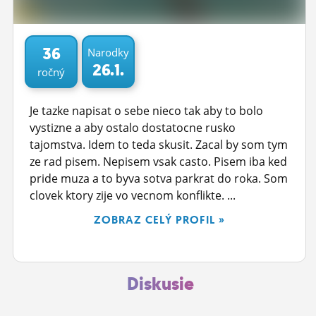
ĽUDIA
MÔJ PROFIL
36
Narodky
26.1.
ročný
NASTAVENIA
ROLETA
Je tazke napisat o sebe nieco tak aby to bolo
vystizne a aby ostalo dostatocne rusko
tajomstva. Idem to teda skusit. Zacal by som tym
ze rad pisem. Nepisem vsak casto. Pisem iba ked
pride muza a to byva sotva parkrat do roka. Som
clovek ktory zije vo vecnom konflikte. ...
ZOBRAZ CELÝ PROFIL »
Diskusie