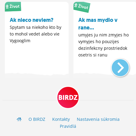
Život
Život
Ak nieco neviem?
Ak mas mydlo v
rane...
Spytam sa niekoho kto by
to mohol vedet alebo vie
umyjes ju nim zmyjes ho
Vygooglim
vymyjes ho pouzijes
dezinfekcny prostriedok
osetris si ranu
BIRDZ
O BIRDZ
Kontakty
Nastavenia súkromia
Pravidlá