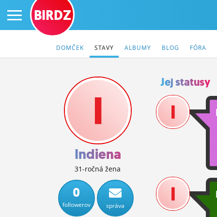
BIRDZ
DOMČEK
STAVY
ALBUMY
BLOG
FÓRA
Jej statusy
PRIHLÁS SA
ČINŽIAK
FÓRUM
Indiena
STATUSY
31-ročná žena
BLOGY
0
followerov
správa
OBRÁZKY