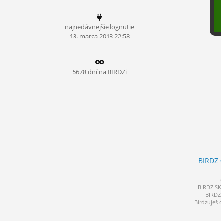
ĽUDIA
najnedávnejšie lognutie
MÔJ PROFIL
13.
marca
2013 22:58
NASTAVENIA
ROLETA
5678 dní na BIRDZi
BIRDZ
BIRDZ.SK 
BIRDZ 
Birdzuješ 