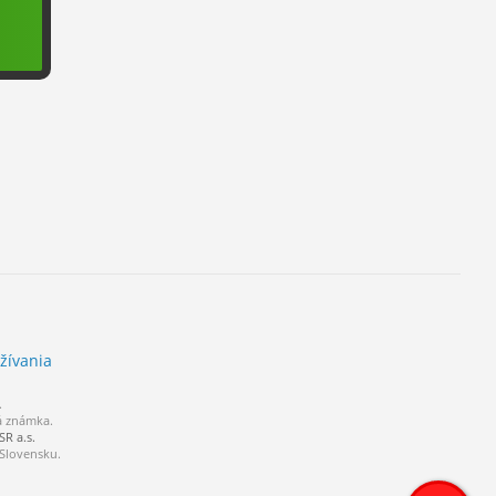
žívania
.
á známka.
R a.s.
 Slovensku.