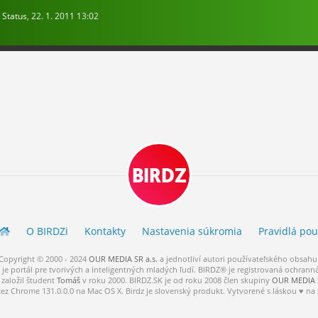
Status
, 22. 1. 2011 13:02
BIRDZ
O BIRDZ
i
Kontakty
Nastavenia súkromia
Pravidlá
pou
Copyright © 2000 - 2024
OUR MEDIA SR a.s.
a
jednotliví
autori
používateľského
obsahu
je portál pre tvorivých a inteligentných mladých ľudí.
BIRDZ® je registrovaná ochrann
založil študent
Tomáš
v roku 2000. BIRDZ.SK je od roku 2008 člen skupiny
OUR MEDIA S
cez Chrome 131.0.0.0 na Mac OS X. Birdz je slovenský produkt. Vytvorené s láskou ♥ na