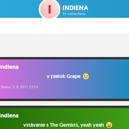
INDIENA
31-ročná žena
Indiena
v piatok Grape
Status
, 8. 8. 2011 23:54
Indiena
vstávanie s The Qemists, yeah yeah