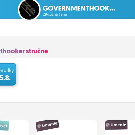
GOVERNMENTHOOK...
29-ročná žena
hooker stručne
arodky
5.8.
e
Umenie
svet
Umenie