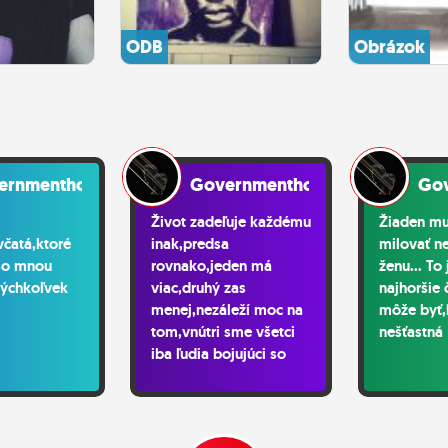
ODB
Obrázok
ernmenthooker
Governmenthooker
Go
Život zadeľuje každému
Žiaden m
včatá,ktoré
inak,predsa
milovať n
 so mnou
rovnako,jeden má
ženu... To
kýchkoľvek
viac,druhý zas
najhoršie 
menej,nezáleží moc na
môže byť,
tom,vnútri sme všetci
nešťastná
iba ľudia bojujúci so
strachom,je na nás či
ho zdoláme či porazí
nás pod tlakom.