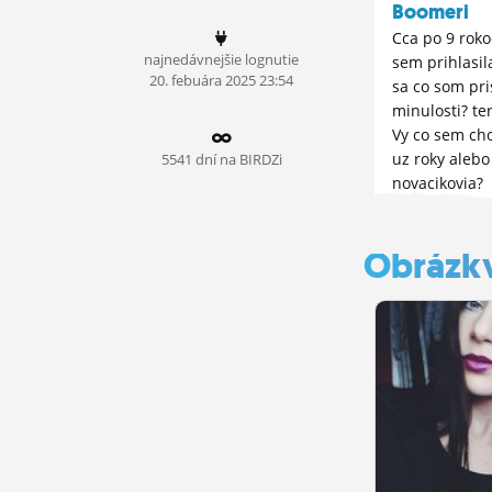
Boomeri
ĽUDIA
Cca po 9 rok
najnedávnejšie lognutie
sem prihlasi
MÔJ PROFIL
20.
febuára
2025 23:54
sa co som pri
minulosti? t
NASTAVENIA
Vy co sem cho
ROLETA
uz roky alebo
5541 dní na BIRDZi
novacikovia?
Obrázk