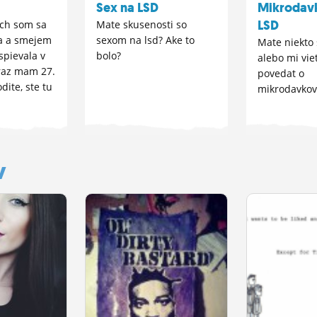
Sex na LSD
Mikrodav
LSD
och som sa
Mate skusenosti so
la a smejem
sexom na lsd? Ake to
Mate niekto 
spievala v
bolo?
alebo mi vie
eraz mam 27.
povedat o
dite, ste tu
mikrodavkov
y