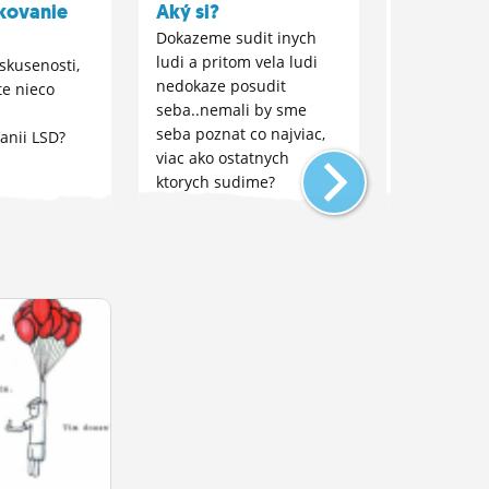
kovanie
Aký si?
Sex/ MD
Dokazeme sudit inych
Mali ste ni
ludi a pritom vela ludi
užití MDMA 
skusenosti,
nedokaze posudit
bolo?
te nieco
seba..nemali by sme
seba poznat co najviac,
anii LSD?
viac ako ostatnych
ktorych sudime?