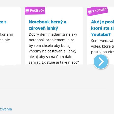
Počítače
Počítače
te s
Notebook herný a
Aké je pos
zároveň ľahký
ktoré ste si
Youtube?
skôr áno
Dobrý deň, hľadám si nejaký
ne nie
notebook problémom je ze
Som zvedavá 
by som chcela aby bol aj
videa, ktore 
vhodný na cestovanie, ľahký
postol na Bird
ale aj aby sa na ňom dalo
zahrať. Existuje aj také niečo?
Rozpočet mam cca tých 1000
eur
žívania