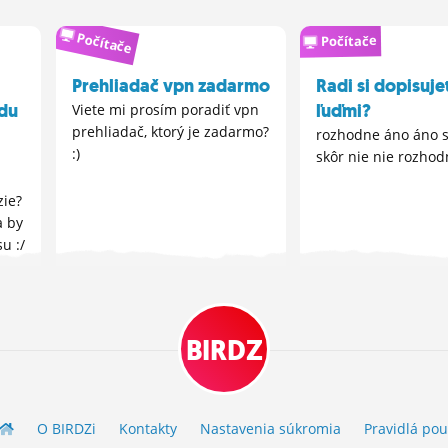
Počítače
Počítače
Prehliadač vpn zadarmo
Radi si dopisuje
du
ľuďmi?
Viete mi prosím poradiť vpn
prehliadač, ktorý je zadarmo?
rozhodne áno áno 
:)
skôr nie nie rozhod
zie?
a by
u :/
BIRDZ
O BIRDZ
i
Kontakty
Nastavenia súkromia
Pravidlá
pou