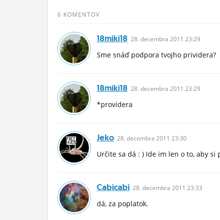
ĽUDIA
6 KOMENTOV
MÔJ PROFIL
18miki18
28.
decembra
2011 23:29
NASTAVENIA
Sme snáď podpora tvojho prividera?
ROLETA
18miki18
28.
decembra
2011 23:29
*providera
Jeko
28.
decembra
2011 23:30
Určite sa dá : ) Ide im len o to, aby si pl
Cabicabi
28.
decembra
2011 23:33
dá, za poplatok.