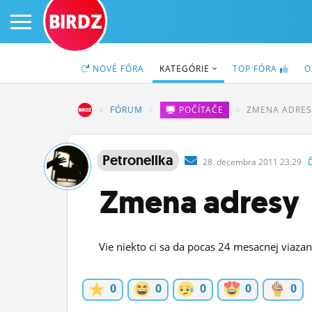
BIRDZ
NOVÉ
FÓRA
KATEGÓRIE
TOP
FÓRA
O
BIRDZ
FÓRUM
POČÍTAČE
ZMENA ADRES
PRIHLÁS SA
Petronellka
28.
decembra
2011 23:29
ČINŽIAK
Zmena adresy
FÓRUM
STATUSY
Vie niekto ci sa da pocas 24 mesacnej viazan
BLOGY
0
0
0
0
0
OBRÁZKY