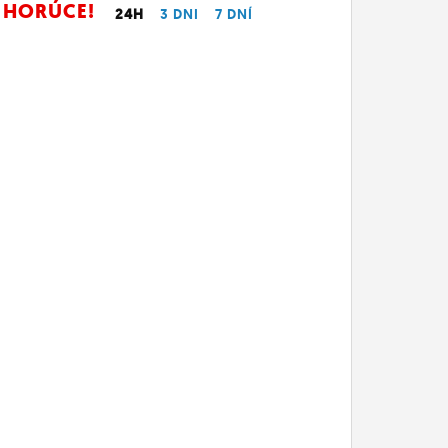
HORÚCE!
24H
3 DNI
7 DNÍ