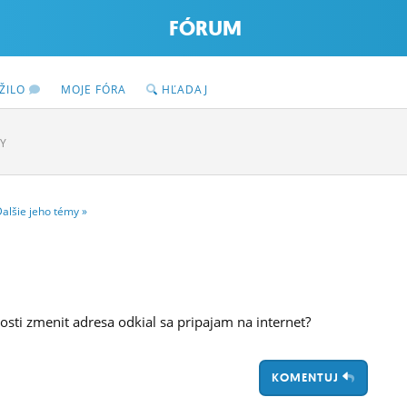
FÓRUM
ŽILO
MOJE FÓRA
HĽADAJ
Y
Ďalšie
jeho
témy
»
osti zmenit adresa odkial sa pripajam na internet?
KOMENTUJ