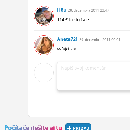
H8u
28.
decembra
2011 23:47
114 € to stojí ale
Aneta721
29.
decembra
2011 00:01
vyfajci sa!
Napíš svoj komentár
Počítače riešite aj tu
PRIDAJ