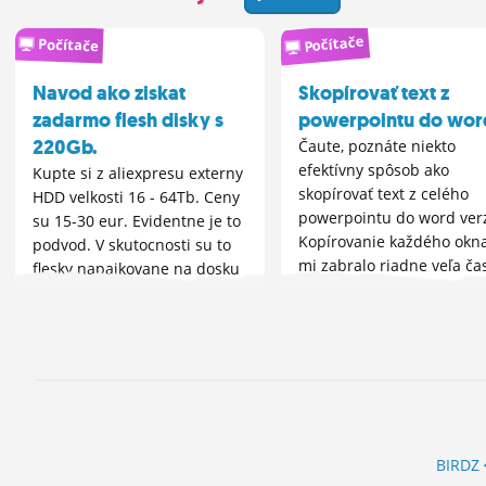
Počítače
Počítače
Navod ako ziskat
Skopírovať text z
zadarmo flesh disky s
powerpointu do wor
220Gb.
Čaute, poznáte niekto
efektívny spôsob ako
Kupte si z aliexpresu externy
skopírovať text z celého
HDD velkosti 16 - 64Tb. Ceny
powerpointu do word ver
su 15-30 eur. Evidentne je to
Kopírovanie každého okn
podvod. V skutocnosti su to
mi zabralo riadne veľa čas
flesky napajkovane na dosku
a v programe prepisana
kapacita. Ked vam to pride
otestujte ho, zaplnte ho.
BIRDZ